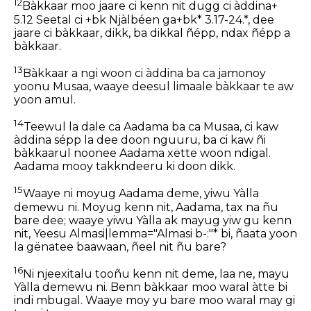
12
Bàkkaar moo jaare ci kenn nit dugg ci àddina+
5.12 Seetal ci +bk Njàlbéen ga+bk* 3.17-24.*, dee
jaare ci bàkkaar, dikk, ba dikkal ñépp, ndax ñépp a
bàkkaar.
13
Bàkkaar a ngi woon ci àddina ba ca jamonoy
yoonu Musaa, waaye deesul limaale bàkkaar te aw
yoon amul.
14
Teewul la dale ca Aadama ba ca Musaa, ci kaw
àddina sépp la dee doon nguuru, ba ci kaw ñi
bàkkaarul noonee Aadama xëtte woon ndigal.
Aadama mooy takkndeeru ki doon dikk.
15
Waaye ni moyug Aadama deme, yiwu Yàlla
demewu ni. Moyug kenn nit, Aadama, tax na ñu
bare dee; waaye yiwu Yàlla ak mayug yiw gu kenn
nit, Yeesu Almasi|lemma="Almasi b-:"* bi, ñaata yoon
la gënatee baawaan, ñeel nit ñu bare?
16
Ni njeexitalu tooñu kenn nit deme, laa ne, mayu
Yàlla demewu ni. Benn bàkkaar moo waral àtte bi
indi mbugal. Waaye moy yu bare moo waral may gi