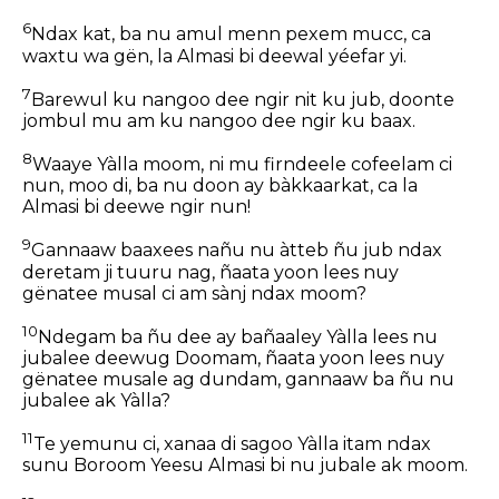
6
Ndax kat, ba nu amul menn pexem mucc, ca
waxtu wa gën, la Almasi bi deewal yéefar yi.
7
Barewul ku nangoo dee ngir nit ku jub, doonte
jombul mu am ku nangoo dee ngir ku baax.
8
Waaye Yàlla moom, ni mu firndeele cofeelam ci
nun, moo di, ba nu doon ay bàkkaarkat, ca la
Almasi bi deewe ngir nun!
9
Gannaaw baaxees nañu nu àtteb ñu jub ndax
deretam ji tuuru nag, ñaata yoon lees nuy
gënatee musal ci am sànj ndax moom?
10
Ndegam ba ñu dee ay bañaaley Yàlla lees nu
jubalee deewug Doomam, ñaata yoon lees nuy
gënatee musale ag dundam, gannaaw ba ñu nu
jubalee ak Yàlla?
11
Te yemunu ci, xanaa di sagoo Yàlla itam ndax
sunu Boroom Yeesu Almasi bi nu jubale ak moom.