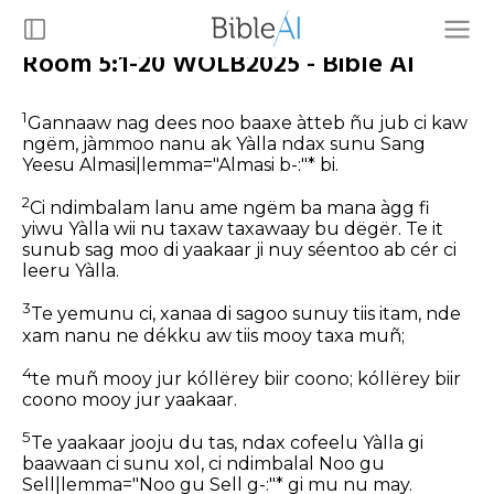
Room 5:1-20 WOLB2025 - Bible AI
1
Gannaaw nag dees noo baaxe àtteb ñu jub ci kaw
ngëm, jàmmoo nanu ak Yàlla ndax sunu Sang
Yeesu Almasi|lemma="Almasi b-:"* bi.
2
Ci ndimbalam lanu ame ngëm ba mana àgg fi
yiwu Yàlla wii nu taxaw taxawaay bu dëgër. Te it
sunub sag moo di yaakaar ji nuy séentoo ab cér ci
leeru Yàlla.
3
Te yemunu ci, xanaa di sagoo sunuy tiis itam, nde
xam nanu ne dékku aw tiis mooy taxa muñ;
4
te muñ mooy jur kóllërey biir coono; kóllërey biir
coono mooy jur yaakaar.
5
Te yaakaar jooju du tas, ndax cofeelu Yàlla gi
baawaan ci sunu xol, ci ndimbalal Noo gu
Sell|lemma="Noo gu Sell g-:"* gi mu nu may.