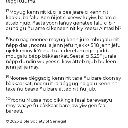
teggi tuuma.
17
Moyug kenn nit ki, ci la dee jaare ci kenn nit
kooku, ba falu. Kon ñi jot ci xéewalu yiw, ba am ci
àtteb njub, ñaata yoon lañuy gënatee falu ci biir
dund gu ñu ame ci keneen nit kiy Yeesu Almasi bi?
18
Kon nag noonee moyug kenn jure mbugalu nit
ñépp daal, noonu la jenn jëfu njekk+ 5.18 jenn jëfu
njekk mooy li Yeesu tuur deretam ngir gàddu
mbugalu bépp bàkkaarkat. Seetal ci 3.25.* jurale
ñépp dundin wu yees ci kaw àtteb njub bu leen
jenn jëf ja may.
19
Noonee déggadig kenn nit taxe ñu bare doon ay
bàkkaarkat, noonu it la déggug ndigalu kenn nit
taxe ñu baaxe ñu bare àtteb nit ñu jub.
20
Yoonu Musaa moo dikk ngir fésal barewaayu
moy, waaye fu bàkkaar bare, aw yiw gën faa
bareeti,
© 2025 Bible Society of Senegal