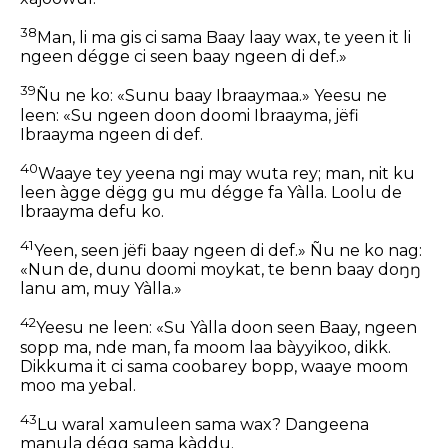
38
Man, li ma gis ci sama Baay laay wax, te yeen it li
ngeen dégge ci seen baay ngeen di def.»
39
Ñu ne ko: «Sunu baay Ibraaymaa.» Yeesu ne
leen: «Su ngeen doon doomi Ibraayma, jëfi
Ibraayma ngeen di def.
40
Waaye tey yeena ngi may wuta rey; man, nit ku
leen àgge dëgg gu mu dégge fa Yàlla. Loolu de
Ibraayma defu ko.
41
Yeen, seen jëfi baay ngeen di def.» Ñu ne ko nag:
«Nun de, dunu doomi moykat, te benn baay doŋŋ
lanu am, muy Yàlla.»
42
Yeesu ne leen: «Su Yàlla doon seen Baay, ngeen
sopp ma, nde man, fa moom laa bàyyikoo, dikk.
Dikkuma it ci sama coobarey bopp, waaye moom
moo ma yebal.
43
Lu waral xamuleen sama wax? Dangeena
manula dégg sama kàddu.