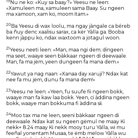
19
Ñu ne ko: «Kuy sa baay?» Yeesu ne leen:
«Xamuleen ma, xamuleen sama Baay. Su ngeen
ma xamoon, xam ko, moom itam.»
20
Ba Yeesu di wax loolu, ma ngay jàngale ca béreb
ba ñuy denc xaalisu sarax, ca kër Yàlla ga. Booba
kenn jàppu ko, ndax waxtoom a jotagul woon.
21
Yeesu neeti leen: «Man, maa ngi dem; dingeen
ma seet, waaye seen bàkkaar ngeen di deewaale.
Man, fa ma jëm, yeen dungeen fa mana dem.»
22
Yawut ya nag naan: «Xanaa day xaruji? Ndax kat
nee fa mu jëm, dunu fa mana dem!»
23
Yeesu ne leen: «Yeen, fu suufe fii ngeen bokk,
waaye man fa kaw laa bokk. Yeen, ci àddina ngeen
bokk, waaye man bokkuma fi àddina sii.
24
Moo tax ma ne leen, seeni bàkkaar ngeen di
deewaale. Ndax kat su ngeen gëmul ne maay Ki
nekk+ 8.24 maay Ki nekk mooy turu Yàlla, wi mu
feeñal yonentam Musaa, te ëmb melow Yàlla wu