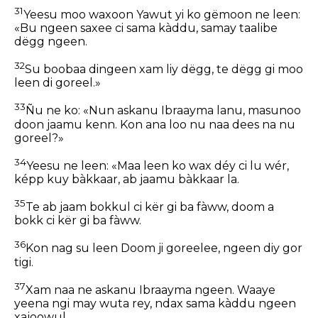
31
Yeesu moo waxoon Yawut yi ko gëmoon ne leen:
«Bu ngeen saxee ci sama kàddu, samay taalibe
dëgg ngeen.
32
Su boobaa dingeen xam liy dëgg, te dëgg gi moo
leen di goreel.»
33
Ñu ne ko: «Nun askanu Ibraayma lanu, masunoo
doon jaamu kenn. Kon ana loo nu naa dees na nu
goreel?»
34
Yeesu ne leen: «Maa leen ko wax déy ci lu wér,
képp kuy bàkkaar, ab jaamu bàkkaar la.
35
Te ab jaam bokkul ci kër gi ba fàww, doom a
bokk ci kër gi ba fàww.
36
Kon nag su leen Doom ji goreelee, ngeen diy gor
tigi.
37
Xam naa ne askanu Ibraayma ngeen. Waaye
yeena ngi may wuta rey, ndax sama kàddu ngeen
xajoowul.