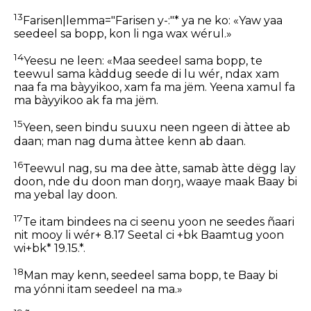
13
Farisen|lemma="Farisen y-:"* ya ne ko: «Yaw yaa
seedeel sa bopp, kon li nga wax wérul.»
14
Yeesu ne leen: «Maa seedeel sama bopp, te
teewul sama kàddug seede di lu wér, ndax xam
naa fa ma bàyyikoo, xam fa ma jëm. Yeena xamul fa
ma bàyyikoo ak fa ma jëm.
15
Yeen, seen bindu suuxu neen ngeen di àttee ab
daan; man nag duma àttee kenn ab daan.
16
Teewul nag, su ma dee àtte, samab àtte dëgg lay
doon, nde du doon man doŋŋ, waaye maak Baay bi
ma yebal lay doon.
17
Te itam bindees na ci seenu yoon ne seedes ñaari
nit mooy li wér+ 8.17 Seetal ci +bk Baamtug yoon
wi+bk* 19.15.*.
18
Man may kenn, seedeel sama bopp, te Baay bi
ma yónni itam seedeel na ma.»