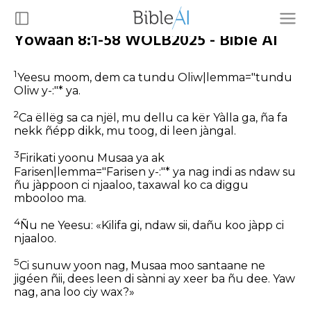
Yowaan 8:1-58 WOLB2025 - Bible AI
1
Yeesu moom, dem ca tundu Oliw|lemma="tundu
Oliw y-:"* ya.
2
Ca ëllëg sa ca njël, mu dellu ca kër Yàlla ga, ña fa
nekk ñépp dikk, mu toog, di leen jàngal.
3
Firikati yoonu Musaa ya ak
Farisen|lemma="Farisen y-:"* ya nag indi as ndaw su
ñu jàppoon ci njaaloo, taxawal ko ca diggu
mbooloo ma.
4
Ñu ne Yeesu: «Kilifa gi, ndaw sii, dañu koo jàpp ci
njaaloo.
5
Ci sunuw yoon nag, Musaa moo santaane ne
jigéen ñii, dees leen di sànni ay xeer ba ñu dee. Yaw
nag, ana loo ciy wax?»