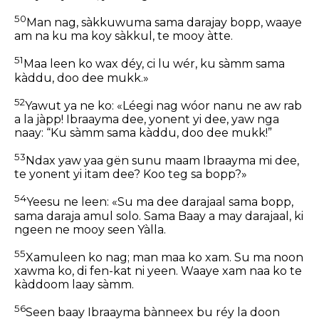
50
Man nag, sàkkuwuma sama darajay bopp, waaye
am na ku ma koy sàkkul, te mooy àtte.
51
Maa leen ko wax déy, ci lu wér, ku sàmm sama
kàddu, doo dee mukk.»
52
Yawut ya ne ko: «Léegi nag wóor nanu ne aw rab
a la jàpp! Ibraayma dee, yonent yi dee, yaw nga
naay: “Ku sàmm sama kàddu, doo dee mukk!”
53
Ndax yaw yaa gën sunu maam Ibraayma mi dee,
te yonent yi itam dee? Koo teg sa bopp?»
54
Yeesu ne leen: «Su ma dee darajaal sama bopp,
sama daraja amul solo. Sama Baay a may darajaal, ki
ngeen ne mooy seen Yàlla.
55
Xamuleen ko nag; man maa ko xam. Su ma noon
xawma ko, di fen-kat ni yeen. Waaye xam naa ko te
kàddoom laay sàmm.
56
Seen baay Ibraayma bànneex bu réy la doon