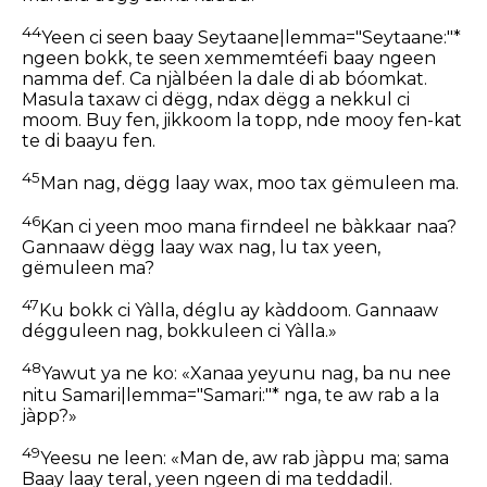
44
Yeen ci seen baay Seytaane|lemma="Seytaane:"*
ngeen bokk, te seen xemmemtéefi baay ngeen
namma def. Ca njàlbéen la dale di ab bóomkat.
Masula taxaw ci dëgg, ndax dëgg a nekkul ci
moom. Buy fen, jikkoom la topp, nde mooy fen-kat
te di baayu fen.
45
Man nag, dëgg laay wax, moo tax gëmuleen ma.
46
Kan ci yeen moo mana firndeel ne bàkkaar naa?
Gannaaw dëgg laay wax nag, lu tax yeen,
gëmuleen ma?
47
Ku bokk ci Yàlla, déglu ay kàddoom. Gannaaw
dégguleen nag, bokkuleen ci Yàlla.»
48
Yawut ya ne ko: «Xanaa yeyunu nag, ba nu nee
nitu Samari|lemma="Samari:"* nga, te aw rab a la
jàpp?»
49
Yeesu ne leen: «Man de, aw rab jàppu ma; sama
Baay laay teral, yeen ngeen di ma teddadil.