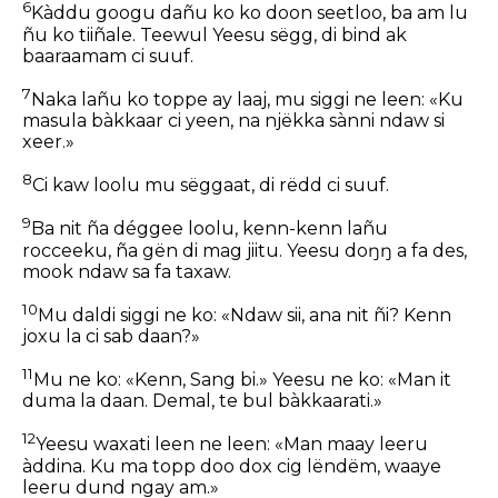
6
Kàddu googu dañu ko ko doon seetloo, ba am lu
ñu ko tiiñale. Teewul Yeesu sëgg, di bind ak
baaraamam ci suuf.
7
Naka lañu ko toppe ay laaj, mu siggi ne leen: «Ku
masula bàkkaar ci yeen, na njëkka sànni ndaw si
xeer.»
8
Ci kaw loolu mu sëggaat, di rëdd ci suuf.
9
Ba nit ña déggee loolu, kenn-kenn lañu
rocceeku, ña gën di mag jiitu. Yeesu doŋŋ a fa des,
mook ndaw sa fa taxaw.
10
Mu daldi siggi ne ko: «Ndaw sii, ana nit ñi? Kenn
joxu la ci sab daan?»
11
Mu ne ko: «Kenn, Sang bi.» Yeesu ne ko: «Man it
duma la daan. Demal, te bul bàkkaarati.»
12
Yeesu waxati leen ne leen: «Man maay leeru
àddina. Ku ma topp doo dox cig lëndëm, waaye
leeru dund ngay am.»