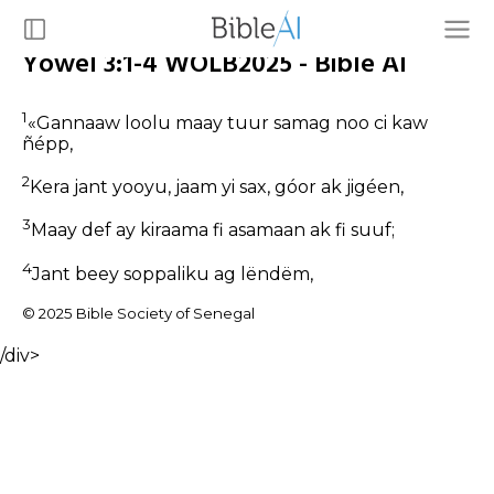
Yowel 3:1-4 WOLB2025 - Bible AI
1
«Gannaaw loolu maay tuur samag noo ci kaw
ñépp,
2
Kera jant yooyu, jaam yi sax, góor ak jigéen,
3
Maay def ay kiraama fi asamaan ak fi suuf;
4
Jant beey soppaliku ag lëndëm,
© 2025 Bible Society of Senegal
/div>