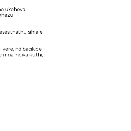
ho uYehova
 phezu
esesithathu sihlale
livere, ndibacikide
mna; ndiya kuthi,