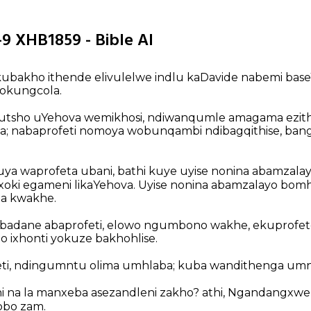
-9 XHB1859 - Bible AI
kubakho ithende elivulelwe indlu kaDavide nabemi bas
okungcola.
, utsho uYehova wemikhosi, ndiwanqumle amagama ezithi
wa; nabaprofeti nomoya wobunqambi ndibagqithise, ban
uya waprofeta ubani, bathi kuye uyise nonina abamzalayo
oki egameni likaYehova. Uyise nonina abamzalayo bom
a kwakhe.
, badane abaprofeti, elowo ngumbono wakhe, ekuprofet
 ixhonti yokuze bakhohlise.
eti, ndingumntu olima umhlaba; kuba wandithenga um
ni na la manxeba asezandleni zakho? athi, Ngandangx
lobo zam.