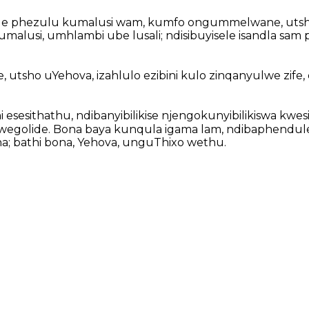
ele phezulu kumalusi wam, kumfo ongummelwane, uts
umalusi, umhlambi ube lusali; ndisibuyisele isandla sam
, utsho uYehova, izahlulo ezibini kulo zinqanyulwe zife, 
 esesithathu, ndibanyibilikise njengokunyibilikiswa kwesi
egolide. Bona baya kunqula igama lam, ndibaphendule 
; bathi bona, Yehova, unguThixo wethu.