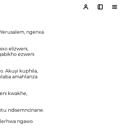
eYerusalem, ngenxa
xo elizweni,
gabikho ezweni
. Akuyi kuphila,
hlaba amahlanza
eni kwakhe,
ntu ndisemncinane.
welerhwa ngawo