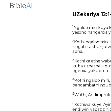
UZekariya 13:1
1
Ngaloo mini kuya 
yesono nangenxa y
2
Kothi ngaloo mini
zingabi sakhunjul
apha.
3
Kothi xa athe wab
kuba uthethe ubux
ngenxa yokuprofet
4
Kothi ngaloo mini
bangambathi ngubo
5
Wothi, Andimprof
6
Kothiwa kuye, Ayi
endlwini yabazizih