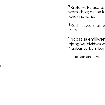
7
Krele, vuka usuk
wemikhosi; betha k
kwezincinane.
8
Kothi ezweni lonke
kulo.
9
Ndosizisa emlilweni
njengokucikidwa kw
Ngabantu bam bona
Public Domain, 1859
e>