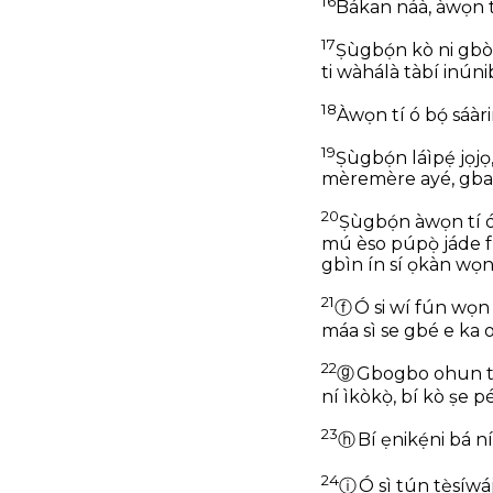
16
Bákan náà, àwọn tí 
17
Ṣùgbọ́n kò ni gbòǹ
ti wàhálà tàbí inúni
18
Àwọn tí ó bọ́ sáàri
19
Ṣùgbọ́n láìpẹ́ jọj
mèremère ayé, gba ọk
20
Ṣùgbọ́n àwọn tí ó bọ
mú èso púpọ̀ jáde f
gbìn ín sí ọkàn wọn
21
ⓕ
Ó si wí fún wọn p
máa sì se gbé e ka or
22
ⓖ
Gbogbo ohun tí ó
ní ìkòkọ̀, bí kò ṣe 
23
ⓗ
Bí ẹnikẹ́ni bá ní 
24
ⓘ
Ó sì tún tẹ̀síwá