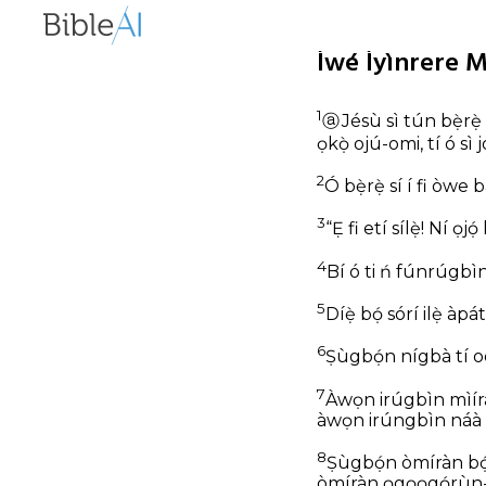
Ìwé Ìyìnrere M
1
ⓐ
Jésù sì tún bẹ̀rẹ̀ 
ọkọ̀ ojú-omi, tí ó sì
2
Ó bẹ̀rẹ̀ sí í fi òwe 
3
“Ẹ fi etí sílẹ̀! Ní 
4
Bí ó ti ń fúnrúgbìn, 
5
Díẹ̀ bọ́ sórí ilẹ̀ àpá
6
Ṣùgbọ́n nígbà tí o
7
Àwọn irúgbìn mìíràn
àwọn irúngbìn náà k
8
Ṣùgbọ́n òmíràn bọ́ 
òmíràn ọgọọgọ́rùn