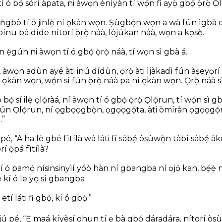
ó bọ́ sórí àpata, ni àwọn ènìyàn tí wọ́n fi ayọ̀ gbọ́ ọ̀rọ̀ Ọl
gbò tí ó jinlẹ̀ ní ọkàn wọn. Ṣùgbọ́n wọn a wà fún ìgbà dí
bínu bá dìde nítorí ọ̀rọ̀ náà, lójúkan náà, wọn a kọsẹ̀.
n ẹ̀gún ni àwọn tí ó gbọ́ ọ̀rọ̀ náà, tí wọn sì gbà á.
ọ, àwọn adùn ayé àti inú dídùn, ọrọ̀ àti ìjàkadì fún àṣeyọr
àn wọn, wọ́n sì fún ọ̀rọ̀ náà pa ní ọkàn wọn. Ọ̀rọ̀ náà sì j
́ sí ilẹ̀ ọlọ́ràá, ní àwọn tí ó gbọ́ ọ̀rọ̀ Ọlọ́run, tí wọ́n sì gbà
ún Ọlọ́run, ní ọgbọọgbọ̀n, ọgọọgọ́ta, àti òmíràn ọgọọgọ́rù
.”
é, “A ha lè gbé fìtílà wá láti fí sábẹ́ òsùwọ̀n tàbí sábẹ́ àk
í ọ̀pá fìtílà?
 pamọ́ nísinsinyìí yóò hàn ní gbangba ní ọjọ́ kan, bẹ́ẹ̀ n
pé kí ó le yọ sí gbangba
etí láti fi gbọ́, kí ó gbọ́.”
jú pé, “Ẹ maá kíyèsí ohun tí ẹ bà gbọ́ dáradára, nítorí òsùn