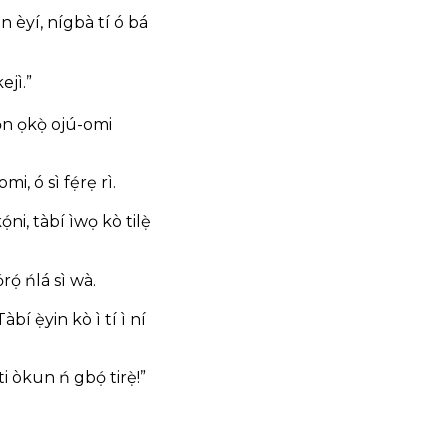
ìn èyí, nígbà tí ó bá
ejì.”
wọn ọkọ̀ ojú-omi
mi, ó sì fẹ́rẹ rì.
ọ́ni, tàbí ìwọ kò tilẹ̀
́rọ́ ńlá sì wà.
bí ẹ̀yin kò ì tí ì ní
i òkun ń gbọ́ tirẹ̀!”