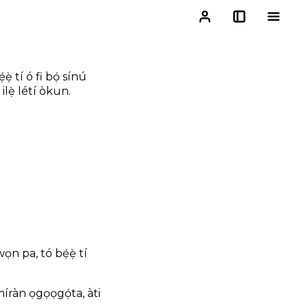
ẹ̀ tí ó fi bọ́ sínú
ilẹ̀ létí òkun.
n pa, tó bẹ́ẹ̀ tí
míràn ọgọọgọ́ta, àti