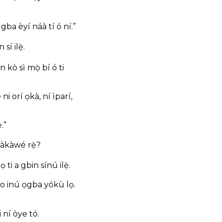
i gba èyí náà tí ó ní.”
í ilẹ̀.
 kò sì mọ̀ bí ó ti
ni orí ọkà, ní ìparí,
.”
 àkàwé rẹ̀?
ti a gbin sínú ilẹ̀.
éko inú ọgba yókù lọ.
i ní òye tó.