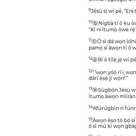
9
Jésù sì wí pé, “Ẹni tí
10
ⓑ
Nígbà tí ó ku ò
“Kí ni ìtumọ̀ òwe rẹ̀
11
ⓒ
Ó sì dá wọn lóhùn
pamọ́ sí àwọn tí ó w
12
ⓓ
Bí ó tílẹ̀ jẹ́ wí pé
12
“ ‘wọn yóò rí i, wọ
dárí ẹ̀ṣẹ̀ jì wọ́n!’ ”
13
ⓔ
Ṣùgbọ́n Jésù wí
ìtumọ̀ àwọn mìíràn 
14
Afúrúgbìn ń fúnrú
15
Àwọn èṣo tó bọ́ sí 
ó sì mú kí wọn gbàg