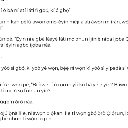
 ó bá ní etí láti fi gbọ́, kí ó gbọ́”
un nìkan pẹ̀lú àwọn ọmọ-ẹ̀yìn méjìlá àti àwọn mìíràn, wọ́n
?”
 pé, “Ẹ̀yin ni a gbà láàyè láti mọ ohun ìjìnlẹ̀ nípa ìjọba Ọ
à lẹ́yìn agbo ìjọba náà.
,
n yóò sì gbọ́, kì yóò yé wọn,
bẹ́ẹ̀ ni wọn kì yóò sì yípadà sí 
 fún wọn pé, “Bí òwe tí ó rọrùn yìí kò bá yé e yín? Báwo 
tí mo ń sọ fún un yín?
gbìn ọ̀rọ̀ náà.
ojú ọ̀nà líle, ni àwọn ọlọ́kan líle tí wọ́n gbọ́ ọ̀rọ̀ Ọlọ́run
bé ohun tí wọ́n ti gbọ́.