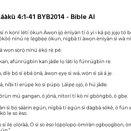
áàkù 4:1-41 BYB2014 - Bible AI
sí ń kọ́ní létí òkun Àwọn ijọ̀ ènìyàn tí ó yí i ká pọ̀ jọjọ tó bẹ́
 jókòó nínú rẹ̀ lẹ́gbẹ̀ẹ́ òkun, nígbà tí àwọn ènìyàn sì wà ní 
bá wọn sọ̀rọ̀ nínú ẹ̀kọ́ rẹ̀ pé:
ọjọ́ kan, afúnrúgbìn kan jáde lọ láti lọ fúnrúgbìn rẹ̀.
díẹ̀ bọ́ sí ẹ̀bá ọ̀nà, àwọn ẹyẹ sì wá, wọ́n sì ṣà á jẹ.
tá, níbi tí erùpẹ̀ ko sí púpọ̀. Láìpẹ́ ọjọ́, ó hú jáde.
òrùn mú gangan, ó jónà, nítorí tí kò ní gbòǹgbò, ó gbẹ.
 sì bọ́ sáàrin ẹ̀gún, nígbà tí ẹ̀gún sì dàgbà sókè, ó fún wọ
ò le so èso.
sí ilẹ̀ ọlọ́ràá, Ó sì so èso lọ́pọ̀lọpọ̀-òmíràn ọgbọọgbọ̀n, ò
-ún.”