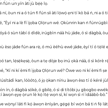
n fún un yín àti jù bẹ́ẹ̀ lọ.
 ní, òun ni a ó tún fi fún síi àti lọ́wọ́ ẹni tí kò bá ń, ni a ó t
é, “Èyí ni a lè fí ìjọba Ọlọ́run wé. Ọkùnrin kan ń fúnrúgbìn s
bóyá ó sùn tàbí ó dìdè, irúgbìn náà hù jáde, ó sì dàgbà, òun
́ hù èso jáde fún ara rẹ̀, ó mú èéhù ewé jáde, èyí tí ó tẹ̀lé e 
 tan, lẹ́sẹ̀kẹsẹ̀, òun a tẹ dòje bọ inú ọkà náà, ó sì kórè rẹ̀
é, “Kí ni kí èmi fi ìjọba Ọlọ́run wé? Òwe wo ni kí èmi fi ṣe
ítádì kan, lóòótọ́, ó jọ ọ̀kan níńu àwọn èso tí ó kéré jùlọ 
gbìn ín, ó dàgbà sókè, ó gbilẹ̀, ó sì di títóbi ju gbogbo ew
 tí àwọn ẹyẹ ọ̀run lè kọ́ ìtẹ́ wọn sí, kí wọn sì rí ìdáàbò-bò.”
e wọ̀nyí láti fi kọ́ àwọn ènìyàn, gẹ́gẹ́ bí wọ́n bá ti ń fẹ́ lát