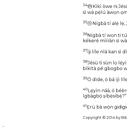
34
ⓜ
Kìkì òwe ni Jésù
sì wà pẹ̀lú àwọn ọm
35
ⓝ
Nígbà tí alẹ́ lẹ́
36
Nígbà tí wọn ti tú 
kékeré mìíràn sì wà l
37
Ìji líle ńlá kan sì d
38
Jésù ti sùn lọ lẹ́yì
bìkítà pé gbogbo wa 
39
Ó dìde, ó bá ìjì líl
40
Lẹ́yìn náà, ó béèrè
ìgbàgbọ́ ṣíbẹ̀síbẹ̀?”
41
Ẹ̀rù bà wọ́n gidigid
Copyright © 2014 by Bib