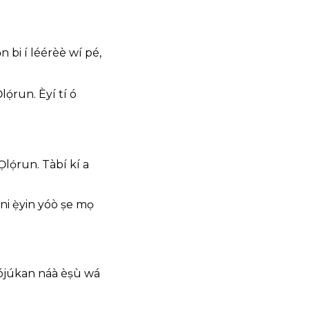
 bi í léérèè wí pé,
lọ́run. Èyí tí ó
Ọlọ́run.
Tàbí kí a
ni ẹ̀yin yóò ṣe mọ
, lójúkan náà èṣù wá