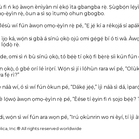
 fi ń kọ́ àwọn ènìyàn ní ẹ̀kọ́ ìta gbangba rẹ̀. Ṣùgbọ́n lẹ́y
ọ-ẹ̀yìn rẹ̀, òun a sì sọ ìtumọ̀ ohun gbogbo.
, Jésù wí fún àwọn ọmọ-ẹ̀yìn rẹ̀ pé, “Ẹ jẹ́ kí a rékọjá sí apák
ìjọ ká, wọ́n si gbà á sínú ọkọ̀ ojú omi gẹ́gẹ́ bí ó ti wà. À
ọ́dọ̀ rẹ̀.
ìde, omi sì ń bù sínú ọkọ̀, tó bẹ́ẹ̀ tí ọkọ̀ fi bẹ̀rẹ̀ síi kún fún o
n ọkọ̀, ó gbé orí lé ìrọ̀rí. Wọ́n sì jí i lóhùn rara wí pé, “Olùk
fẹ́ rì?”
e náà wí, ó sì wí fún òkun pé, “Dákẹ́ jẹ́ẹ́,” ìjì náà sì dá, ìparọ
 lọ́wọ́ àwọn ọmọ-ẹ̀yìn rẹ̀ pé, “Èése tí ẹ̀yin fi ń ṣojo bẹ́ẹ̀? Tà
i, wọ́n sì wí fún ara wọn pé, “Irú ọkùnrin wo ni èyí, tí ìjì àt
lica, Inc.® All rights reserved worldwide