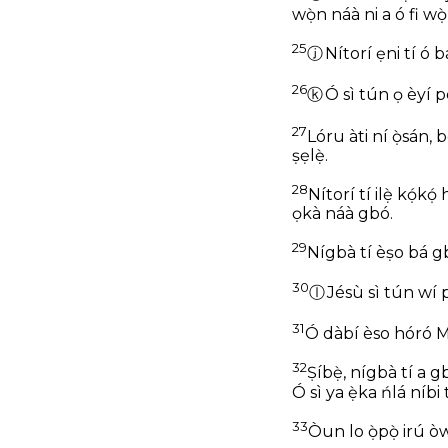
wọ̀n náà ni a ó fi wọ̀
25
ⓙ
Nítorí ẹni tí ó bá
26
ⓚ
Ó sì tún ọ èyí p
27
Lóru àti ní ọ̀sán, 
ṣẹlẹ̀.
28
Nítorí tí ilẹ̀ kọ́kọ
ọkà náà gbó.
29
Nígbà tí èṣo bá gbó
30
ⓛ
Jésù sì tún wí p
31
Ó dàbí èso hóró Mús
32
Ṣíbẹ̀, nígbà tí a 
Ó sì ya ẹ̀ka ńlá níbi
33
Òun lo ọ̀pọ̀ irú òw