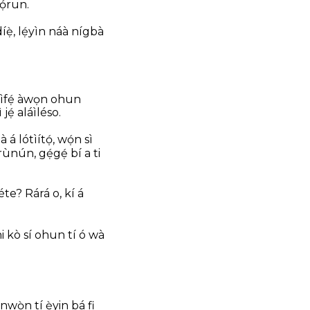
ọ́run.
ẹ̀, lẹ́yìn náà nígbà
í ìfẹ́ àwọn ohun
ẹ́ aláìléso.
 á lótìítọ́, wọ́n sì
nún, gẹ́gẹ́ bí a ti
éte? Rárá o, kí á
i kò sí ohun tí ó wà
wọ̀n tí ẹ̀yin bá fi