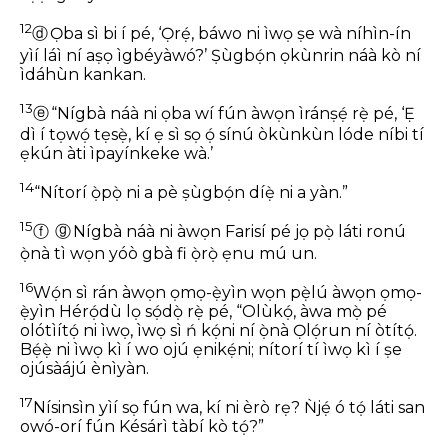
12
ⓓ
Ọba sì bi í pé, ‘Ọ̀rẹ́, báwo ni ìwọ ṣe wà níhìn-ín
yìí láì ní aṣọ ìgbéyàwó?’ Ṣùgbọ́n ọkùnrin náà kò ní
ìdáhùn kankan.
13
ⓔ
“Nígbà náà ni ọba wí fún àwọn ìránṣẹ́ rẹ̀ pé, ‘Ẹ
dì í tọwọ́ tẹsẹ̀, kí ẹ sì sọ ọ́ sínú òkùnkùn lóde níbi tí
ẹkún àti ìpayínkeke wà.’
14
“Nítorí ọ̀pọ̀ ni a pè ṣùgbọ́n díẹ̀ ni a yàn.”
15
ⓕ
ⓖ
Nígbà náà ni àwọn Farisí pé jọ pọ̀ láti ronú
ọ̀nà tì wọn yóò gbà fi ọ̀rọ̀ ẹnu mú un.
16
Wọ́n sì rán àwọn ọmọ-ẹ̀yìn wọn pẹ̀lú àwọn ọmọ-
ẹ̀yìn Hérọ́dù lọ sọ́dọ̀ rẹ̀ pé, “Olùkọ́, àwa mọ̀ pé
olótìítọ́ ni ìwọ, ìwọ sì ń kọ́ni ní ọ̀nà Ọlọ́run ní òtítọ́.
Bẹ́ẹ̀ ni ìwọ kì í wo ojú ẹnikẹ́ni; nítorí tí ìwọ kì í ṣe
ojúsàájú ènìyàn.
17
Nísinsìn yìí sọ fún wa, kí ni èrò rẹ? Ǹjẹ́ ó tọ́ láti san
owó-orí fún Késárì tàbí kò tọ́?”