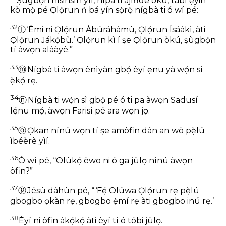
Ṣùgbọ́n nísinsìn yìí, nípa ti àjíǹde òkú, tàbí ẹ̀yin
kò mọ̀ pé Ọlọ́run ń bá yín sọ̀rọ̀ nígbà ti ó wí pé:
32
ⓛ
‘Èmi ni Ọlọ́run Ábúráhámù, Ọlọ́run Ísáákì, àti
Ọlọ́run Jákọ́bù.’ Ọlọ́run kì í ṣe Ọlọ́run òkú, ṣùgbọ́n
tí àwọn alààyè.”
33
ⓜ
Nígbà ti àwọn ènìyàn gbọ́ èyí ẹnu yà wọ́n sí
ẹ̀kọ́ rẹ.
34
ⓝ
Nígbà ti wọ́n sì gbọ́ pé ó ti pa àwọn Sadusí
lẹ́nu mọ́, àwọn Farisí pé ara wọn jọ.
35
ⓞ
Ọ̀kan nínú wọn tí ṣe amòfin dán an wò pẹ̀lú
ìbéèrè yìí.
36
Ó wí pé, “Olùkọ́ èwo ni ó ga jùlọ nínú àwọn
òfin?”
37
ⓟ
Jésù dáhùn pé, “ ‘Fẹ́ Olúwa Ọlọ́run rẹ pẹ̀lú
gbogbo ọkàn rẹ, gbogbo ẹ̀mí rẹ àti gbogbo inú rẹ.’
38
Èyí ni òfin àkọ́kọ́ àti èyí tí ó tóbi jùlọ.