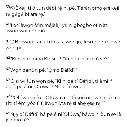
39
ⓠ
Èkejì tí ó tún dàbí rẹ̀ ní pé, ‘Fẹ́ràn ọmọ ẹni kejì
rẹ gẹ́gẹ́ bí ara rẹ.’
40
Lórí àwọn òfin méjèèjì yìí ni gbogbo òfin àti
àwọn wòlíì rọ̀ mọ́.”
41
ⓡ
Bí àwọn Farisí ti kó ara wọn jọ, Jésù béèrè lọ́wọ́
wọn pé,
42
“Kí ni ẹ rò nípa Kírísítì? Ọmọ ta ni òun ń ṣe?”
42
Wọ́n dáhùn pé, “Ọmọ Dáfídì.”
43
Ó sì wí fún wọn pé, “Kí ni dé tí Dáfídì, tí ẹ̀mí ń
darí, pè é ní ‘Olúwa’? Nítorí ó wí pé,
44
“ ‘Olúwa sọ fún Olúwa mi,
“Jòkòó ní ọwọ́ ọ̀tún mi
títí tí èmi yóò fi fi àwọn ọ̀ta rẹ
sí abẹ́ ẹsẹ̀ rẹ.” ’
45
Ǹjẹ́ bí Dáfídì bá pè é ni ‘Olúwa,’ báwo ni òun se lè
jẹ́ ọmọ rẹ̀?”