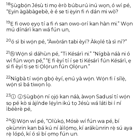
18
Ṣùgbọ́n Jésù ti mọ èrò búburú inú wọn, ó wí pé,
“Ẹ̀yin àgàbàgebè, è é se ti ẹ̀yin fi ń dán mi wò?
19
Ẹ fi owo ẹyọ tí a fi ń san owo-orí kan hàn mi.” Wọn
mú dínárì kan wá fún un,
20
ó sì bi wọ́n pé, “Àwòrán tabi èyí? Àkọlé tà sì ní?”
21
ⓗ
Wọ́n sì dáhùn pé, “Ti Késárì ni.”
“Nígbà náà ni ó
wí fún wọn pé,” “Ẹ fi èyí tí í ṣe ti Késárì fún Késárì, ẹ
sì fi èyí ti ṣe ti Ọlọ́run fún Ọlọ́run.”
22
Nígbà tí wọ́n gbọ́ èyí, ẹnú yà wọ́n. Wọ́n fi í sílẹ̀,
wọ́n sì bá tiwọn lọ.
23
ⓘ
ⓙ
Ṣùgbọ́n ní ọjọ́ kan náà, àwọn Sadusí tí wọ́n
sọ pé kò si àjíǹde lẹ́yìn ikú tọ Jésù wá láti bi í ní
ìbéèrè pé,
24
ⓚ
Wọ́n wí pé, “Olùkọ́, Mósè wí fún wa pé, bí
ọkùnrin kan bá kú ní àìlọ́mọ, kí arákùnrin rẹ̀ sú aya
rẹ̀ lópó, kí ó sì bí ọmọ fún un.