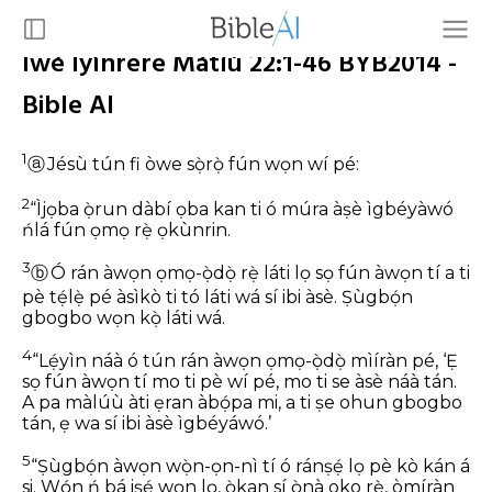
Ìwé Ìyìnrere Mátíù 22:1-46 BYB2014 -
Bible AI
1
ⓐ
Jésù tún fi òwe sọ̀rọ̀ fún wọn wí pé:
2
“Ìjọba ọ̀run dàbí ọba kan ti ó múra àṣè ìgbéyàwó
ńlá fún ọmọ rẹ̀ ọkùnrin.
3
ⓑ
Ó rán àwọn ọmọ-ọ̀dọ̀ rẹ̀ láti lọ sọ fún àwọn tí a ti
pè tẹ́lẹ̀ pé àsìkò ti tó láti wá sí ibi àsè. Ṣùgbọ́n
gbogbo wọn kọ̀ láti wá.
4
“Lẹ́yìn náà ó tún rán àwọn ọmọ-ọ̀dọ̀ mìíràn pé, ‘Ẹ
sọ fún àwọn tí mo ti pè wí pé, mo ti se àsè náà tán.
A pa màlúù àti ẹran àbọ́pa mi, a ti ṣe ohun gbogbo
tán, ẹ wa sí ibi àsè ìgbéyáwó.’
5
“Ṣùgbọ́n àwọn wọ̀n-ọn-nì tí ó ránṣẹ́ lọ pè kò kán á
si. Wọ́n ń bá iṣẹ́ wọn lọ, ọ̀kan sí ọ̀nà oko rẹ̀, òmíràn