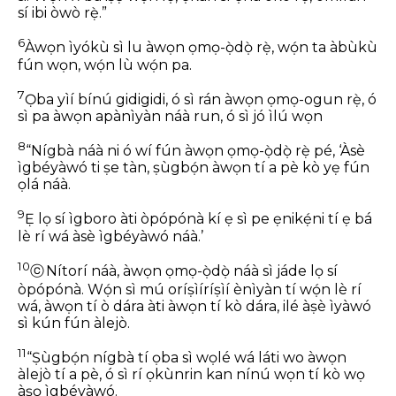
sí ibi òwò rẹ̀.”
6
Àwọn ìyókù sì lu àwọn ọmọ-ọ̀dọ̀ rẹ̀, wọ́n ta àbùkù
fún wọn, wọ́n lù wọ́n pa.
7
Ọba yìí bínú gidigidi, ó sì rán àwọn ọmọ-ogun rẹ̀, ó
sì pa àwọn apànìyàn náà run, ó sì jó ìlú wọn
8
“Nígbà náà ni ó wí fún àwọn ọmọ-ọ̀dọ̀ rẹ̀ pé, ‘Àsè
ìgbéyàwó ti ṣe tàn, ṣùgbọ́n àwọn tí a pè kò yẹ fún
ọlá náà.
9
Ẹ lọ sí ìgboro àti òpópónà kí ẹ sì pe ẹnikẹ́ni tí ẹ bá
lè rí wá àsè ìgbéyàwó náà.’
10
ⓒ
Nítorí náà, àwọn ọmọ-ọ̀dọ̀ náà sì jáde lọ sí
òpópónà. Wọ́n sì mú oríṣìíríṣìí ènìyàn tí wọ́n lè rí
wá, àwọn tí ò dára àti àwọn tí kò dára, ilé àṣè ìyàwó
sì kún fún àlejò.
11
“Ṣùgbọ́n nígbà tí ọba sì wọlé wá láti wo àwọn
àlejò tí a pè, ó sì rí ọkùnrin kan nínú wọn tí kò wọ
àṣọ ìgbéyàwó.