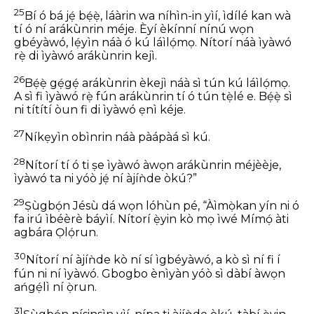
25
Bí ó bá jẹ́ bẹ́ẹ̀, láàrin wa níhìn-in yìí, ìdílé kan wà
tí ó ní arákùnrin méje. Èyí èkínní nínú wọn
gbéyàwó, lẹ́yìn náà ó kú láìlọ́mọ. Nítorí náà ìyàwó
rẹ̀ di ìyàwó arákùnrin kejì.
26
Bẹ́ẹ̀ gẹ́gẹ́ arákùnrin èkejì náà sì tún kú láìlọ́mọ.
A sì fi ìyàwó rẹ̀ fún arákùnrin tí ó tún tẹ̀lé e. Bẹ́ẹ̀ sì
ni títítí òun fi di ìyàwó ẹnì kéje.
27
Níkẹyìn obìnrin náà pàápàá sì kú.
28
Nítorí tí ó ti ṣe ìyàwó àwọn arákùnrin méjèèje,
ìyàwó ta ni yóò jẹ́ ní àjíǹde òkú?”
29
Ṣùgbọ́n Jésù dá wọn lóhùn pé, “Àìmọ̀kan yín ni ó
fa irú ìbéèrè báyìí. Nítorí ẹ̀yin kò mọ ìwé Mímọ́ àti
agbára Ọlọ́run.
30
Nítorí ní àjíǹde kò ní sí ìgbéyàwó, a kò sì ní fi í
fún ni ní ìyàwó. Gbogbo ènìyàn yóò sì dàbí àwọn
ańgẹ́lì ní ọ̀run.
31