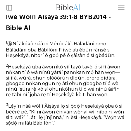
Ìwé Wòlíì Àìsáyà 39:1-8 BYB2014 -
Bible AI
1
ⓐ
Ní àkókò náà ni Méródákì-Báládánì ọmọ
Báládánì ọba Bábílónì fi ìwé àti ẹ̀bùn ránṣẹ́ sí
Heṣekáyà, nítorí ó gbọ́ pé ó ṣàìsàn ó sì gbádùn.
2
Heṣekáyà gba àwọn ikọ̀ yìí tayọ̀ tayọ̀, ó sì fi àwọn
nǹkan tí ó wà nínú yàrá ìpanǹkan mọ́ hàn wọn—
sílífà, wúrà, ohun olóòórùn dídùn, òróró dídára,
gbogbo nǹkan ogun rẹ̀ àti ohun gbogbo tí ó wà
nínú ìṣúra rẹ̀ kò sí ohunkóhun tí ó wà nínú ààfin
rẹ̀ tàbí ní ìjọba rẹ̀ tí Heṣekáyà kò fi hàn wọ́n.
3
Lẹ́yìn náà wòlíì Àìṣáyà lọ sí ọ̀dọ̀ Heṣekáyà ọba ó sì
béèrè pé, “Kí ni àwọn ènìyàn wọ̀nyí wí, níbo ni wọ́n
sì ti wá?”
“Láti ilẹ̀ jínjìnnà,” ni èsì Heṣekáyà. “Wọ́n wá
sọ́dọ̀ mi láti Bábílónì.”