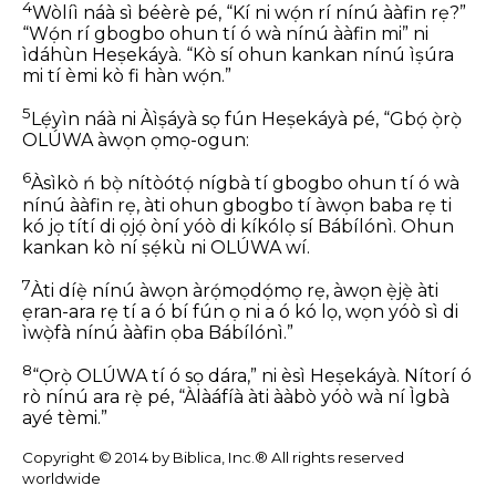
4
Wòlíì náà sì béèrè pé, “Kí ni wọ́n rí nínú ààfin rẹ?”
“Wọ́n rí gbogbo ohun tí ó wà nínú ààfin mi” ni
ìdáhùn Heṣekáyà. “Kò sí ohun kankan nínú ìṣúra
mi tí èmi kò fi hàn wọ́n.”
5
Lẹ́yìn náà ni Àìṣáyà sọ fún Heṣekáyà pé, “Gbọ́ ọ̀rọ̀
OLÚWA àwọn ọmọ-ogun:
6
Àsìkò ń bọ̀ nítòótọ́ nígbà tí gbogbo ohun tí ó wà
nínú ààfin rẹ, àti ohun gbogbo tí àwọn baba rẹ ti
kó jọ títí di ọjọ́ òní yóò di kíkólọ sí Bábílónì. Ohun
kankan kò ní ṣẹ́kù ni OLÚWA wí.
7
Àti díẹ̀ nínú àwọn àrọ́mọdọ́mọ rẹ, àwọn ẹ̀jẹ̀ àti
ẹran-ara rẹ tí a ó bí fún ọ ni a ó kó lọ, wọn yóò sì di
ìwọ̀fà nínú ààfin ọba Bábílónì.”
8
“Ọ̀rọ̀ OLÚWA tí ó sọ dára,” ni èsì Heṣekáyà. Nítorí ó
rò nínú ara rẹ̀ pé, “Àlàáfíà àti ààbò yóò wà ní Ìgbà
ayé tèmi.”
Copyright © 2014 by Biblica, Inc.® All rights reserved
worldwide