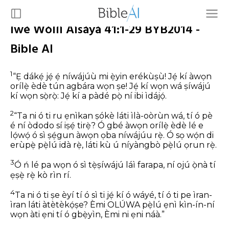
Ìwé Wòlíì Àìsáyà 41:1-29 BYB2014 -
Bible AI
1
“Ẹ dákẹ́ jẹ́ ẹ́ níwájúù mi ẹ̀yin erékùṣù!
Jẹ́ kí àwọn
orílẹ̀ èdè tún agbára wọn ṣe!
Jẹ́ kí wọn wá ṣíwájú
kí wọn sọ̀rọ̀:
Jẹ́ kí a pàdé pọ̀ ní ibi ìdájọ́.
2
“Ta ni ó ti ru ẹnìkan ṣókè láti ìlà-oòrùn wá,
tí ó pè
é ní òdodo sí iṣẹ́ tirẹ̀?
Ó gbé àwọn orílẹ̀ èdè lé e
lọ́wọ́
ó sì ṣẹ́gun àwọn ọba níwájúu rẹ̀.
Ó sọ wọ́n di
erùpẹ̀ pẹ̀lú idà rẹ̀,
láti kù ú níyàngbò pẹ̀lú ọrun rẹ̀.
3
Ó ń lé pa wọn ó sì tẹ̀ṣíwájú láì farapa,
ní ojú ọ̀nà tí
ẹṣẹ̀ rẹ̀ kò rìn rí.
4
Ta ni ó ti ṣe èyí tí ó sì ti jẹ́ kí ó wáyé,
tí ó ti pe ìran-
ìran láti àtètèkọ́ṣe?
Èmi OLÚWA pẹ̀lú ẹnì kìn-ín-ní
wọn
àti ẹni tí ó gbẹ̀yìn, Èmi ni ẹni náà.”