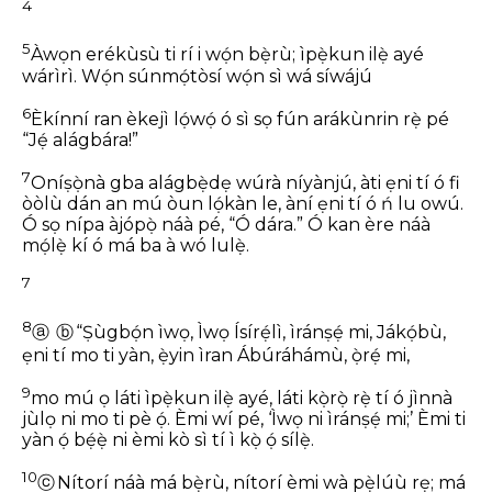
4
5
Àwọn erékùsù ti rí i wọ́n bẹ̀rù;
ìpẹ̀kun ilẹ̀ ayé
wárìrì.
Wọ́n súnmọ́tòsí wọ́n sì wá síwájú
6
Èkínní ran èkejì lọ́wọ́
ó sì sọ fún arákùnrin rẹ̀ pé
“Jẹ́ alágbára!”
7
Oníṣọ̀nà gba alágbẹ̀dẹ wúrà níyànjú,
àti ẹni tí ó fi
òòlù dán an
mú òun lọ́kàn le, àní ẹni tí ó ń lu owú.
Ó sọ nípa àjópọ̀ náà pé, “Ó dára.”
Ó kan ère náà
mọ́lẹ̀ kí ó má ba à wó lulẹ̀.
7
8
ⓐ
ⓑ
“Ṣùgbọ́n ìwọ, Ìwọ Ísírẹ́lì, ìránṣẹ́ mi,
Jákọ́bù,
ẹni tí mo ti yàn,
ẹ̀yin ìran Ábúráhámù, ọ̀rẹ́ mi,
9
mo mú ọ láti ìpẹ̀kun ilẹ̀ ayé,
láti kọ̀rọ̀ rẹ̀ tí ó jìnnà
jùlọ ni mo ti pè ọ́.
Èmi wí pé, ‘Ìwọ ni ìránṣẹ́ mi;’
Èmi ti
yàn ọ́ bẹ́ẹ̀ ni èmi kò sì tí ì kọ̀ ọ́ sílẹ̀.
10
ⓒ
Nítorí náà má bẹ̀rù, nítorí èmi wà pẹ̀lúù rẹ;
má