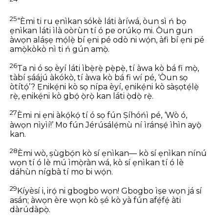
25
“Èmi ti ru ẹnìkan sókè láti àríwá, òun sì ń bọ
ẹnìkan láti ìlà oòrùn tí ó pe orúkọ mi.
Òun gun
àwọn aláṣẹ mọ́lẹ̀ bí ẹni pé odò ni wọ́n,
àfi bí ẹni pé
amọ̀kòkò nì ti ń gún amọ̀.
26
Ta ni ó sọ èyí láti ìbẹ̀rẹ̀ pẹ̀pẹ̀,
tí àwa kò bá fi mọ̀,
tàbí ṣáájú àkókò, tí àwa kò bá fi wí pé,
‘Òun sọ
òtítọ́’?
Ẹnikẹ́ni kò sọ nípa èyí,
ẹnikẹ́ni kò sàṣọtẹ́lẹ̀
rẹ̀,
ẹnikẹ́ni kò gbọ́ ọ̀rọ̀ kan láti ọ̀dọ̀ rẹ̀.
27
Èmi ni ẹni àkọ́kọ́ tí ó sọ fún Ṣíhóńì pé,
‘Wò ó,
àwọn nìyìí!’
Mo fún Jérúsálẹ́mù ní ìránṣẹ́ ìhìn ayọ̀
kan.
28
Èmi wò, ṣùgbọ́n kò sí ẹnìkan—
kò sí ẹnìkan nínú
wọn tí ó lè mú ìmọ̀ràn wá,
kò sí ẹnìkan tí ó lè
dáhùn nígbà tí mo bi wọ́n.
29
Kíyèsí i, irọ́ ni gbogbo wọn!
Gbogbo ìṣe wọn já sí
asán;
àwọn ère wọn kò ṣé kò yà fún
afẹ́fẹ́ àti
dàrúdàpọ̀.