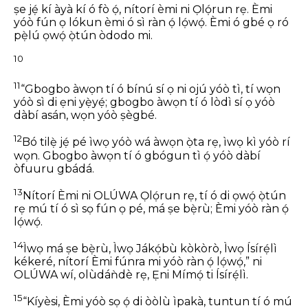
ṣe jẹ́ kí àyà kí ó fò ọ́, nítorí èmi ni Ọlọ́run rẹ.
Èmi
yóò fún ọ lókun èmi ó sì ràn ọ́ lọ́wọ́.
Èmi ó gbé ọ ró
pẹ̀lú ọwọ́ ọ̀tún òdodo mi.
10
11
“Gbogbo àwọn tí ó bínú sí ọ
ni ojú yóò tì, tí wọn
yóò sì di ẹni yẹ̀yẹ́;
gbogbo àwọn tí ó lòdì sí ọ
yóò
dàbí asán, wọn yóò ṣègbé.
12
Bó tilẹ̀ jẹ́ pé ìwọ yóò wá àwọn ọ̀ta rẹ,
ìwọ kì yóò rí
wọn.
Gbogbo àwọn tí ó gbógun tì ọ́
yóò dàbí
òfuuru gbádá.
13
Nítorí Èmi ni OLÚWA Ọlọ́run rẹ,
tí ó di ọwọ́ ọ̀tún
rẹ mú
tí ó sì sọ fún ọ pé, má ṣe bẹ̀rù;
Èmi yóò ràn ọ́
lọ́wọ́.
14
Ìwọ má ṣe bẹ̀rù, Ìwọ Jákọ́bù kòkòrò,
Ìwọ Ísírẹ́lì
kékeré,
nítorí Èmi fúnra mi yóò ràn ọ́ lọ́wọ́,”
ni
OLÚWA wí,
olùdáǹdè rẹ, Ẹni Mímọ́ ti Ísírẹ́lì.
15
“Kíyèsi, Èmi yóò sọ ọ́ di òòlù ìpakà,
tuntun tí ó mú