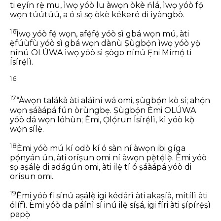
ti eyín rẹ̀ mu, ìwọ yóò lu àwọn òkè ńlá,
ìwọ yóò fọ́
wọn túútúú,
a ó sì sọ òkè kékeré di ìyàngbò.
16
Ìwọ yóò fẹ́ wọn, afẹ́fẹ́ yóò sì gbá wọn mú,
àti
ẹ̀fúùfù yóò sì gbá wọn dànù
Ṣùgbọ́n ìwọ yóò yọ̀
nínú OLÚWA
ìwọ yóò sì ṣògo nínú Ẹni Mímọ́ ti
Ísírẹ́lì.
16
17
“Àwọn talákà àti aláìní wá omi,
ṣùgbọ́n kò sí;
ahọ́n
wọn ṣáàápá fún òrùngbẹ.
Ṣùgbọ́n Èmi OLÚWA
yóò dá wọn lóhùn;
Èmi, Ọlọ́run Ísírẹ́lì, kì yóò kọ̀
wọ́n sílẹ̀.
18
Èmi yóò mú kí odò kí ó sàn ní àwọn
ibi gíga
pọ́nyán ún,
àti oríṣun omi ní àwọn pẹ̀tẹ́lẹ̀.
Èmi yóò
sọ aṣálẹ̀ di adágún omi,
àti ilẹ̀ tí ó ṣáàápá yóò di
orísun omi.
19
Èmi yóò fi sínú aṣálẹ̀
igi kédárì àti akaṣíà, mítílì àti
ólífì.
Èmi yóò da páínì sí inú ilẹ̀ síṣá,
igi fíri àti ṣípírẹ́ṣì
papọ̀