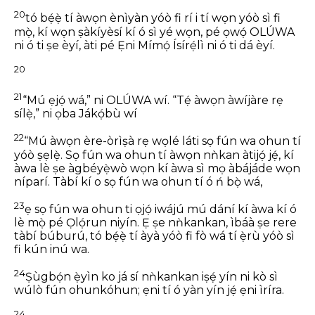
20
tó bẹ́ẹ̀ tí àwọn ènìyàn yóò fi rí i tí wọn yóò sì fi
mọ̀,
kí wọn ṣàkíyèsí kí ó sì yé wọn,
pé ọwọ́ OLÚWA
ni ó ti ṣe èyí,
àti pé Ẹni Mímọ́ Ísírẹ́lì ni ó ti dá èyí.
20
21
“Mú ẹjọ́ wá,” ni OLÚWA wí.
“Tẹ́ àwọn àwíjàre rẹ
sílẹ̀,” ni ọba Jákọ́bù wí
22
“Mú àwọn ère-òrìṣà rẹ wọlé láti sọ fún wa
ohun tí
yóò ṣẹlẹ̀.
Sọ fún wa ohun tí àwọn nǹkan àtijọ́ jẹ́,
kí
àwa lè ṣe àgbéyẹ̀wò wọn
kí àwa sì mọ àbájáde wọn
níparí.
Tàbí kí o sọ fún wa ohun tí ó ń bọ̀ wá,
23
ẹ sọ fún wa ohun ti ọjọ́ iwájú mú dání
kí àwa kí ó
lè mọ̀ pé Ọlọ́run niyín.
Ẹ ṣe nǹkankan, ìbáà ṣe rere
tàbí búburú,
tó bẹ́ẹ̀ tí àyà yóò fi fò wá tí ẹ̀rù yóò sì
fi kún inú wa.
24
Ṣùgbọ́n ẹ̀yìn ko já sí nǹkankan
iṣẹ́ yín ni kò sì
wúlò fún ohunkóhun;
ẹni tí ó yàn yín jẹ́ ẹni ìríra.
24