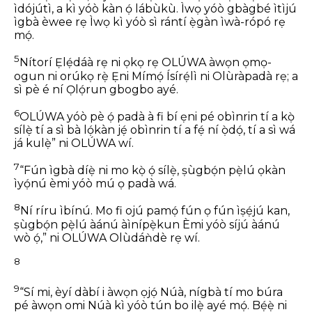
ìdójútì, a kì yóò kàn ọ́ lábùkù.
Ìwọ yóò gbàgbé ìtìjú
ìgbà èwee rẹ
Ìwọ kì yóò sì rántí ẹ̀gàn ìwà-rópó rẹ
mọ́.
5
Nítorí Ẹlẹ́dáà rẹ ni ọkọ rẹ
OLÚWA àwọn ọmọ-
ogun ni orúkọ rẹ̀
Ẹni Mímọ́ Ísírẹ́lì ni Olùràpadà rẹ;
a
sì pè é ní Ọlọ́run gbogbo ayé.
6
OLÚWA yóò pè ọ́ padà
à fi bí ẹni pé obìnrin tí a kọ̀
sílẹ̀
tí a sì bà lọ́kàn jẹ́
obìnrin tí a fẹ́ ní ọ̀dọ́,
tí a sì wá
já kulẹ̀” ni OLÚWA wí.
7
“Fún ìgbà díẹ̀ ni mo kọ̀ ọ́ sílẹ̀,
ṣùgbọ́n pẹ̀lú ọkàn
ìyọ́nú èmi yóò
mú ọ padà wá.
8
Ní ríru ìbínú.
Mo fi ojú pamọ́ fún ọ fún ìṣẹ́jú kan,
ṣùgbọ́n pẹ̀lú àánú àìnípẹ̀kun
Èmi yóò síjú àánú
wò ọ́,”
ni OLÚWA Olùdáǹdè rẹ wí.
8
9
“Sí mi, èyí dàbí i àwọn ọjọ́ Núà,
nígbà tí mo búra
pé àwọn omi
Núà kì yóò tún bo ilẹ̀ ayé mọ́.
Bẹ́ẹ̀ ni