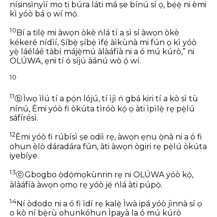
nísinsìnyìí mo ti búra láti má ṣe bínú sí ọ,
bẹ́ẹ̀ ni èmi
kì yóò bá ọ wí mọ́.
10
Bí a tilẹ̀ mi àwọn òkè ńlá
tí a sì sí àwọn òkè
kékeré nídìí,
Ṣíbẹ̀ ṣíbẹ̀ ìfẹ́ àìkùnà mi fún ọ kì yóò
yẹ̀ láéláé
tàbí májẹ̀mú àlàáfíà ni a ó mú kúrò,”
ni
OLÚWA, ẹni tí ó síjú àánú wò ọ́ wí.
10
11
ⓑ
Ìwọ ìlú tí a pọ́n lójú, tí ìjì ń gbá kiri
tí a kò sì tù
nínú,
Èmi yóò fi òkúta tìróò kọ́ ọ
àti ìpìlẹ̀ rẹ pẹ̀lú
sáfírésì.
12
Èmi yóò fi rúbísì ṣe odiì rẹ,
àwọn ẹnu ọ̀nà ni a ó fi
ohun èlò dáradára fún,
àti àwọn ògiri rẹ pẹ̀lú òkúta
iyebíye.
13
ⓒ
Gbogbo ọ̀dọ́mọkùnrin rẹ ni OLÚWA yóò kọ́,
àlàáfíà àwọn ọmọ rẹ yóò jẹ́ ńlá àti púpọ̀.
14
Ní òdodo ni a ó fi ìdí rẹ kalẹ̀
Ìwà ipá yóò jìnnà sí ọ
o kò ní bẹ̀rù ohunkóhun
Ìpayà la ó mú kúrò