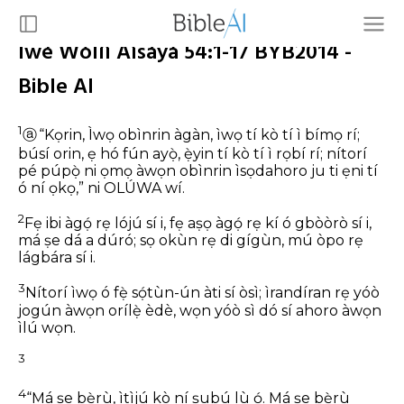
Ìwé Wòlíì Àìsáyà 54:1-17 BYB2014 -
Bible AI
1
ⓐ
“Kọrin, Ìwọ obìnrin àgàn,
ìwọ tí kò tí ì bímọ rí;
búsí orin, ẹ hó fún ayọ̀,
ẹ̀yin tí kò tí ì rọbí rí;
nítorí
pé púpọ̀ ni ọmọ àwọn obìnrin ìsọdahoro
ju ti ẹni tí
ó ní ọkọ,”
ni OLÚWA wí.
2
Fẹ ibi àgọ́ rẹ lójú sí i,
fẹ aṣọ àgọ́ rẹ kí ó gbòòrò sí i,
má ṣe dá a dúró;
sọ okùn rẹ di gígùn,
mú òpo rẹ
lágbára sí i.
3
Nítorí ìwọ ó fẹ̀ sọ́tùn-ún àti sí òsì;
ìrandíran rẹ yóò
jogún àwọn orílẹ̀ èdè,
wọn yóò sì dó sí ahoro àwọn
ìlú wọn.
3
4
“Má ṣe bẹ̀rù, ìtìjú kò ní ṣubú lù ọ́.
Má ṣe bẹ̀rù