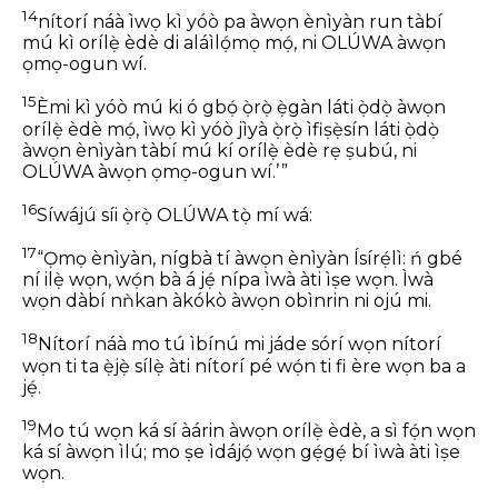
14
nítorí náà ìwọ kì yóò pa àwọn ènìyàn run tàbí
mú kì orílẹ̀ èdè di aláìlọ́mọ mọ́, ni OLÚWA àwọn
ọmọ-ogun wí.
15
Èmi kì yóò mú ki ó gbọ́ ọ̀rọ̀ ẹ̀gàn láti ọ̀dọ̀ àwọn
orílẹ̀ èdè mọ́, ìwọ kì yóò jìyà ọ̀rọ̀ ìfiṣẹ̀sín láti ọ̀dọ̀
àwọn ènìyàn tàbí mú kí orílẹ̀ èdè rẹ ṣubú, ni
OLÚWA àwọn ọmọ-ogun wí.’ ”
16
Síwájú síi ọ̀rọ̀ OLÚWA tọ̀ mí wá:
17
“Ọmọ ènìyàn, nígbà tí àwọn ènìyàn Ísírẹ́lì: ń gbé
ní ilẹ̀ wọn, wọ́n bà á jẹ́ nípa ìwà àti ìṣe wọn. Ìwà
wọn dàbí nǹkan àkókò àwọn obìnrin ni ojú mi.
18
Nítorí náà mo tú ìbínú mi jáde sórí wọn nítorí
wọn ti ta ẹ̀jẹ̀ sílẹ̀ àti nítorí pé wọ́n ti fi ère wọn ba a
jẹ́.
19
Mo tú wọn ká sí àárin àwọn orílẹ̀ èdè, a sì fọ́n wọn
ká sí àwọn ìlú; mo ṣe ìdájọ́ wọn gẹ́gẹ́ bí ìwà àti ìṣe
wọn.