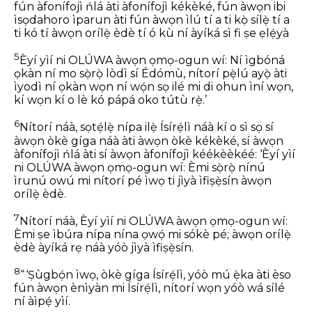
fún àfonífojì ńlá àti àfonífojì kékèké, fún àwọn ibi
ìsọdahoro ìparun àti fún àwọn ìlú tí a ti kọ̀ sílẹ̀ tí a
ti kó tí àwọn orílẹ̀ èdè tí ó kù ní àyíká sì fi ṣe ẹlẹ́yà
5
Èyí yìí ni OLÚWA àwọn ọmọ-ogun wí: Ní ìgbóná
ọkàn ní mo sọ̀rọ̀ lòdì sí Édómù, nítorí pẹ̀lú ayọ̀ àti
ìyodì ní ọkàn wọn ní wọ́n sọ ilé mi di ohun ìní wọn,
kí wọn kí o lè kó pápá oko tútù rẹ̀.’
6
Nítorí náà, sọtẹ́lẹ̀ nípa ilẹ̀ Ísírẹ́lì náà kí o sì sọ sí
àwọn òkè gíga náà àti àwọn òkè kékèké, sí àwọn
àfonífojì ńlá àti sí àwọn àfonífojì kéékèèkéé: ‘Èyí yìí
ni OLÚWA àwọn ọmọ-ogun wí: Èmi sọ̀rọ̀ nínú
ìrunú owú mi nítorí pé ìwọ ti jìyà ìfiṣẹ̀sín àwọn
orílẹ̀ èdè.
7
Nítorí náà, Èyí yìí ni OLÚWA àwọn ọmọ-ogun wí:
Èmi ṣe ìbúra nípa nína ọwọ́ mi sókè pé; àwọn orílẹ̀
èdè àyíká rẹ náà yóò jìyà ìfiṣẹ̀sín.
8
“ ‘Ṣùgbọ́n ìwọ, òkè gíga Ísírẹ́lì, yóò mú ẹ̀ka àti èso
fún àwọn ènìyàn mi Ísírẹ́lì, nítorí wọn yóò wá sílé
ní àìpẹ́ yìí.