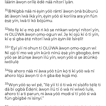
láàrin àwọn orílẹ̀ èdè náà nítorí ìyàn.
31
ⓐ
Nígbà náà ni ẹ̀yin yóò rántí àwọn ọ̀nà búburú
àti àwọn ìwà ìkà yín, ẹ̀yin yóò sì korìíra ara yín fún
ẹ̀ṣẹ̀ yín, ìwà tí kò bójúmu.
32
Mo fẹ́ kí ẹ mọ̀ pé ń kò ṣe nǹkan wọ̀nyí nítorí yín,
ni OLÚWA àwọn ọmọ-ogun wí. Jẹ kí ojú kí ó tì yín,
kí ẹ sì gba ẹ̀tẹ́ nítorí ìwà yín ẹ̀yin ilé Ísírẹ́lì!
33
“ ‘Èyí yìí ni ohun tí OLÚWA àwọn ọmọ-ogun wí:
Ní ọjọ́ tí mo wẹ̀ yín kúrò nínú ẹ̀ṣẹ̀ yín gbogbo, èmi
yóò ṣe àtúnṣe àwọn ìlú yín, wọn yóò sì ṣe àtúnkọ́
iwólulẹ̀
34
ilẹ̀ ahoro náà ní àwa yóò tún kọ́ ti kì yóò wà ní
ahoro lójú àwọn tí ó ń gba ibẹ̀ kọjá mọ́.
35
Wọn yóò sọ wí pé, “Ilẹ̀ yìí tí ó ti wà ní ṣíṣòfo tẹ́lẹ̀ ti
dà bí ọgbà Édẹ́nì; àwọn ìlú tí ó wà ní wíwó lulẹ̀,
ahoro tí a ti parun, ni àwa yóò mọdi sí tí yóò sì wà
fún gbígbé ni ìsìnyí.”