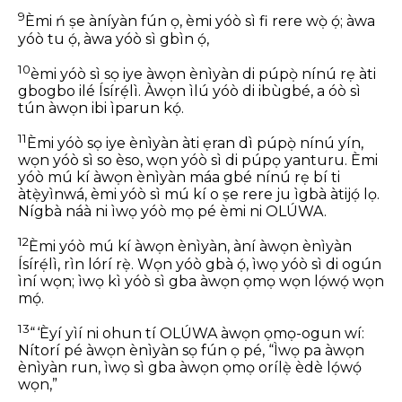
9
Èmi ń ṣe àníyàn fún ọ, èmi yóò sì fi rere wọ̀ ọ́; àwa
yóò tu ọ́, àwa yóò sì gbìn ọ́,
10
èmi yóò sì sọ iye àwọn ènìyàn di púpọ̀ nínú rẹ àti
gbogbo ilé Ísírẹ́lì. Àwọn ìlú yóò di ibùgbé, a óò sì
tún àwọn ibi ìparun kọ́.
11
Èmi yóò sọ iye ènìyàn àti ẹran dì púpọ̀ nínú yín,
wọn yóò sì so èso, wọn yóò sì di púpọ yanturu. Èmi
yóò mú kí àwọn ènìyàn máa gbé nínú rẹ bí ti
àtẹ̀yìnwá, èmi yóò sì mú kí o ṣe rere ju ìgbà àtijọ́ lọ.
Nígbà náà ni ìwọ yóò mọ pé èmi ni OLÚWA.
12
Èmi yóò mú kí àwọn ènìyàn, àní àwọn ènìyàn
Ísírẹ́lì, rìn lórí rẹ̀. Wọn yóò gbà ọ́, ìwọ yóò sì di ogún
ìní wọn; ìwọ kì yóò sì gba àwọn ọmọ wọn lọ́wọ́ wọn
mọ́.
13
“ ‘Èyí yìí ni ohun tí OLÚWA àwọn ọmọ-ogun wí:
Nítorí pé àwọn ènìyàn sọ fún ọ pé, “Ìwọ pa àwọn
ènìyàn run, ìwọ sì gba àwọn ọmọ orílẹ̀ èdè lọ́wọ́
wọn,”