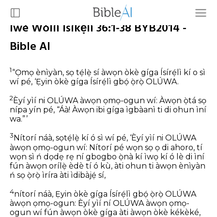
Ìwé Wòlíì Ísíkẹ́lì 36:1-38 BYB2014 -
Bible AI
1
“Ọmọ ènìyàn, sọ tẹ́lẹ̀ sí àwọn òkè gíga Ísírẹ́lì kí o sì
wí pé, ‘Ẹ̀yin òkè gíga Ísírẹ́lì gbọ́ ọ̀rọ̀ OLÚWA.
2
Èyí yìí ni OLÚWA àwọn ọmọ-ogun wí: Àwọn ọ̀tá sọ
nípa yín pé, “Áà! Àwọn ibi gíga ìgbàanì ti di ohun ìní
wa.” ’
3
Nítorí náà, sọtẹ́lẹ̀ kí ó sì wí pé, ‘Èyí yìí ni OLÚWA
àwọn ọmọ-ogun wí: Nítorí pé wọn sọ ọ di ahoro, tí
wọn sì ń dọdẹ rẹ ní gbogbo ọ̀nà kí ìwọ kí ó lè di ìní
fún àwọn orílẹ̀ èdè tí ó kù, àti ohun ti àwọn ènìyàn
ń sọ ọ̀rọ̀ ìríra àti ìdibàjẹ́ sí,
4
nítorí náà, Ẹ̀yin òkè gíga Ísírẹ́lì gbọ́ ọ̀rọ̀ OLÚWA
àwọn ọmọ-ogun: Èyí yìí ní OLÚWA àwọn ọmọ-
ogun wí fún àwọn òkè gíga àti àwọn òkè kékèké,