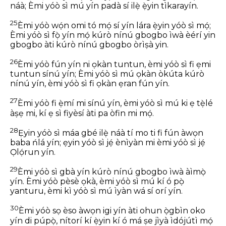
náà; Èmi yóò sì mú yín padà sí ilẹ̀ ẹ̀yin tìkarayín.
25
Èmi yóò wọ́n omi tó mọ́ sí yín lára ẹ̀yin yóò sì mọ́;
Èmi yóò sì fọ̀ yín mọ́ kúrò nínú gbogbo ìwà èérí yin
gbogbo àti kúrò nínú gbogbo òrìṣà yin.
26
Èmi yóò fún yín ni ọkàn tuntun, èmi yóò sì fi ẹmi
tuntun sínú yín; Èmi yóò sì mú ọkàn òkúta kúrò
nínú yín, èmi yóò sì fi ọkàn ẹran fún yín.
27
Èmi yóò fi ẹ̀mí mi sínú yín, èmi yóò sì mú ki ẹ tẹ̀lé
àṣẹ mi, kí ẹ sì fiyèsí àti pa òfin mi mọ́.
28
Ẹ̀yin yóò sì máa gbé ilẹ̀ náà tí mo ti fi fún àwọn
baba ńlá yín; ẹyin yóò sì jẹ́ ènìyàn mi èmi yóò sì jẹ́
Ọlọ́run yín.
29
Èmi yóò sì gbà yín kúrò nínú gbogbo ìwà àìmọ̀
yín. Èmi yóò pèsè ọkà, èmi yóò sì mú kí ó pọ̀
yanturu, èmi kì yóò sì mú ìyàn wá sí orí yín.
30
Èmi yóò sọ èso àwọn igi yín àti ohun ọ̀gbìn oko
yín di púpọ̀, nítorí kí ẹ̀yin kí ó má ṣe jìyà ìdójútì mọ́