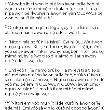
20
Gbogbo ibi tí wọ́n lọ ní àárin àwọn orílẹ̀ èdè ni
wọn ti sọ orúkọ mímọ́ mi di aláìmọ́, nítorí tí a sọ
nípa wọn pé, ‘Ìwọ̀nyí ni àwọn ènìyàn OLÚWA, síbẹ̀
wọn ní láti fí ilẹ̀ náà sílẹ̀.’
21
Orúkọ mímọ́ mi jẹ́ mi lógún, èyí tí ilé Ísírẹ́lì sọ di
aláìmọ́ ni àárin àwọn orílẹ̀ èdè tí wọ́n ti lọ.
22
“Nítorí náà, sọ fún ilé Ísírẹ́lì, ‘Èyí ni OLÚWA àwọn
ọmọ-ogun wí: Kì í ṣe nítorí rẹ, ìwọ ilé Ísírẹ́lì, ni èmi
yóò ṣe ṣe àwọn nǹkan wọ̀nyí, ṣùgbọ́n nítorí orúkọ
mímọ́ mi, èyí ti ìwọ ti sọ di aláìmọ́ ní àárin àwọn
orílẹ̀ èdè tí ìwọ ti lọ.
23
Èmi yóò fi jíjẹ́ mímọ́ orúkọ ńlá mi, èyí tí a ti sọ di
aláìmọ́ hàn ni àárin àwọn orílẹ̀ èdè, orúkọ tí ìwọ ti
sọ di aláìmọ́ ni àárin wọn. Nígbà náà àwọn orílẹ̀ èdè
yóò mọ̀ pé èmi ni OLÚWA, ni OLÚWA àwọn ọmọ-
ogun wí, nígbà tí mo bá fi ara mi hàn ni mímọ́
nípasẹ̀ yín ni iwájú wọn.
24
“ ‘Nítorí èmi yóò mú yín jáde kúrò ni àwọn orílẹ̀
èdè náà; Èmi yóò ṣà yín jọ kúrò ní gbogbo àwọn ìlú