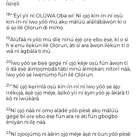
Ísírẹ́lì.
18
“ ‘Èyí yìí ní OLÚWA Ọba wí: Ní ọjọ́ kìn-ín-ní oṣù
kìn-ín-ní ìwọ yóò mú akọ màlúù aláìlábàwọ́n kì o
sì sọ ilé Ọlọ́run di mímọ́.
19
Àlùfáà ni yóò mú díẹ̀ nínú ẹ̀jẹ̀ ọrẹ ẹbọ ẹ̀ṣẹ̀, kí o sì
fi si ẹnu ilẹkùn ilé Ọlọ́run, àti sí ara àwọn ilẹ̀kùn tí ó
wà ní àgbàlá ti inú.
20
Ìwọ yóò ṣe bẹ́ẹ̀ gẹ́gẹ́ ní ọjọ́ kéje oṣù fún àwọn tí
ó dá ẹ̀ṣẹ̀ àìmọ̀ọ́mọ̀dá tàbí nínú àìmọ̀kan; nítorí náà,
ìwọ yóò ṣe ìwẹ̀nùmọ́ fún ilé Ọlọ́run.
21
“ ‘Ní ọjọ́ kẹrìnlá oṣù kìn-ín-ní ní ìwọ yóò ṣe àjọ
ìrékọjá, àṣè ọjọ́ méje, àsìkò yìí ní ẹ̀yin yóò jẹ àkàrà tí
kò ni ìwúkàrà.
22
Ní ọjọ́ náà ní ọmọ aládé yóò pèsè akọ màlúù
gẹ́gẹ́ bí ọrẹ ẹbọ ẹ̀sẹ̀ fún ara rẹ̀ àti fún gbogbo
ènìyàn ni ilẹ̀ náà.
23
Ní ojoojúmọ́ ni àárin ọjọ́ méje àṣè ni òun yóò pèsè