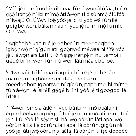
4
Yóò jẹ́ ibi mímọ́ lára ilẹ̀ náà fún àwọn àlùfáà, tí ó ń
ṣiṣẹ́ ìránṣẹ́ ní ibi mímọ́ àti àwọn tí ó súnmọ́ àlùfáà
ní iwájú OLÚWA. Ibẹ̀ yóò jẹ ibi tí yóò wà fún ilé
gbígbé wọn, bákan náà ni yóò jẹ́ ibi mímọ́ fún ilé
OLÚWA.
5
Agbègbè kan tí ó jẹ́ ẹgbẹ̀rún mẹ́ẹ̀ẹ́dọ́gbọ̀n
ìgbọ̀nwọ́ ní gígùn àti ìgbọ̀nwọ́ mẹ́wàá ní fífẹ̀ yóò
jẹ́ ti àwọn ará Léfì, tí ó ń ṣiṣẹ ìránṣẹ́ nínú tẹ́ḿpìlì,
gẹ́gẹ́ bi ìní wọn fún ìlú wọn láti máa gbé ibẹ̀.
6
“ ‘Ìwọ yóò fi ìlú náà ti agbègbè rẹ̀ jẹ́ ẹgbẹ̀rún
márùn-ún ìgbọ̀nwọ́ ni fífẹ̀ àti ẹgbẹ̀rún
mẹ́ẹ̀dọ́gbọ̀n ìgbọ̀nwọ́ ní gígùn, papọ̀ mọ́ ibi mímọ́
fún àwọn ilé Ísírẹ́lì gẹ́gẹ́ bí ìní: yóò jẹ́ ti gbogbo ilé
Ísírẹ́lì.
7
“ ‘Àwọn ọmọ aládé ni yóò bá ibi mímọ́ pààlà ní
ẹ̀gbẹ́ kọ̀ọ̀kan agbégbé tí ó jẹ ibi mímọ́ àti ohun tí ó
jẹ́ ti ìlú. Yóò fẹ̀ sẹ́yìn sí ìhà ìwọ̀ oòrùn láti apá ìwọ̀
oòrùn àti si ìlà oòrùn, láti apá ìlà oòrùn, gígùn rẹ̀
yóò jẹ́ láti ìwọ̀ oòrùn sí ààlà ìlà oòrùn, ti ìṣe déédéé