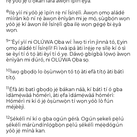
rẹ̀ yóò jẹ́ ti ọ̀kan lára àwọn ìpín ẹ̀yà.
8
Ilẹ̀ yìí ni yóò jẹ́ ìpín rẹ̀ ní Ísírẹ́lì. Àwọn ọmọ aládé
mìíràn kò ní rẹ́ àwọn ènìyàn mi jẹ mọ́, ṣùgbọ́n wọn
yóò jẹ́ kí àwọn ilé Ísírẹ́lì gba ilẹ̀ wọn gẹ́gẹ́ bi ẹ̀yà
wọn.
9
“ ‘Èyí yìí ni OLÚWA Ọba wí: Ìwọ ti rìn jìnnà tó, Ẹ̀yin
ọmọ aládé tí Ísírẹ́lì! Fi ìwà ipá àti ìrẹ́jẹ rẹ sílẹ̀ kí ó sì
se èyí tí ó tọ́ àti èyí tí ó yẹ. Dáwọ́ gbígbà lọ́wọ́ àwọn
ènìyàn mi dúró, ni OLÚWA Ọba sọ.
10
Ìwọ gbọdọ̀ lo òṣùnwọ̀n tó tọ́ àti efà títọ́ àti bátì
títọ́.
11
Éfà àti batì gbọdọ̀ jẹ́ bákan náà, kí bátì tí ó gba
ìdàmẹ́wàá hómérì, àti ẹfa ìdámẹ́wàá hómérì:
Hómérì ni kí ó jẹ́ òṣùnwọ̀n tí wọn yóò lò fún
méjèèjì.
12
Ṣékélì ní kí o gba ogún gérà. Ogún ṣekeli pẹ̀lú
ṣékélì márùndínlọ́gbọ̀n pẹ̀lú ṣékélì mẹ́ẹ̀dógún
yóò jẹ́ mínà kan.