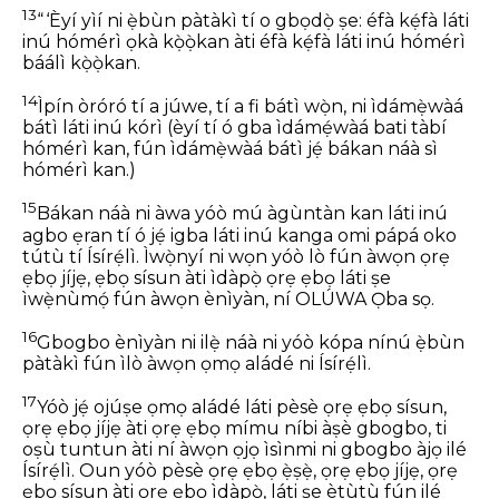
13
“ ‘Èyí yìí ni ẹ̀bùn pàtàkì tí o gbọdọ̀ ṣe: éfà kẹ́fà láti
inú hómérì ọkà kọ̀ọ̀kan àti éfà kẹ́fà láti inú hómérì
báálì kọ̀ọ̀kan.
14
Ìpín òróró tí a júwe, tí a fi bátì wọ̀n, ni ìdámẹ̀wàá
bátì láti inú kórì (èyí tí ó gba ìdámẹ́wàá bati tàbí
hómérì kan, fún ìdámẹ̀wàá bátì jẹ́ bákan náà sì
hómérì kan.)
15
Bákan náà ni àwa yóò mú àgùntàn kan láti inú
agbo ẹran tí ó jẹ́ igba láti inú kanga omi pápá oko
tútù tí Ísírẹ́lì. Ìwọ̀nyí ni wọn yóò lò fún àwọn ọrẹ
ẹbọ jíjẹ, ẹbọ sísun àti ìdàpọ̀ ọrẹ ẹbọ láti ṣe
ìwẹ̀nùmọ́ fún àwọn ènìyàn, ní OLÚWA Ọba sọ.
16
Gbogbo ènìyàn ni ilẹ̀ náà ni yóò kópa nínú ẹ̀bùn
pàtàkì fún ìlò àwọn ọmọ aládé ni Ísírẹ́lì.
17
Yóò jẹ́ ojúṣe ọmọ aládé láti pèsè ọrẹ ẹbọ sísun,
ọrẹ ẹbọ jíjẹ àti ọrẹ ẹbọ mímu níbi àṣè gbogbo, ti
oṣù tuntun àti ní àwọn ọjọ ìsìnmi ni gbogbo àjọ ilé
Ísírẹ́lì. Oun yóò pèsè ọrẹ ẹbọ ẹ̀ṣẹ̀, ọrẹ ẹbọ jíjẹ, ọrẹ
ẹbọ sísun àti ọrẹ ẹbọ ìdàpọ̀, láti ṣe ètùtù fún ilé