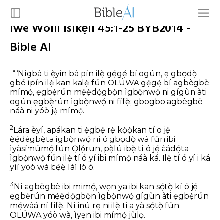
Ìwé Wòlíì Ísíkẹ́lì 45:1-25 BYB2014 -
Bible AI
1
“ ‘Nígbà ti ẹ̀yin bá pín ilẹ̀ gẹ́gẹ́ bí ogún, ẹ gbọdọ̀
gbé ìpín ilẹ̀ kan kalẹ̀ fún OLÚWA gẹ́gẹ́ bí agbègbè
mímọ́, ẹgbẹ̀rún mẹ́ẹ̀dọ́gbọ̀n ìgbọ̀nwọ́ ni gígùn àti
ogún ẹgbẹ̀rún ìgbọ̀nwọ́ ni fífẹ̀; gbogbo agbègbè
náà ni yóò jẹ́ mímọ́.
2
Lára èyí, apákan ti ẹ̀gbẹ́ rẹ̀ kọ̀ọ̀kan tí o jẹ́
ẹ̀ẹ́dégbẹ̀ta ìgbọ̀nwọ́ ní ó gbọdọ̀ wà fún ibi
ìyàsímúmọ́ fún Ọlọ́run, pẹ̀lú ibẹ̀ tí ó jẹ́ àádọ́ta
ìgbọ̀nwọ́ fún ilẹ̀ tí ó yí ibi mímọ́ náà ká. Ilẹ̀ tí ó yí i ká
yìí yóò wà bẹ́ẹ̀ láì lò ó.
3
Ní agbègbè ibi mímọ́, wọn ya ibi kan sọ́tọ̀ kí ó jẹ́
ẹgbẹ̀rún mẹ́ẹ̀dọ́gbọ̀n ìgbọ̀nwọ́ gígùn àti ẹgbẹ̀rún
mẹ́wàá ní fífẹ̀. Ní inú rẹ ni ilẹ̀ ti a yà sọ́tọ̀ fún
OLÚWA yóò wà, ìyẹn ibi mímọ́ jùlọ.