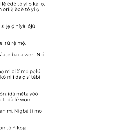
ẹ̀ èdè tó yí ọ ká lọ,
 orílẹ̀ èdè tó yí ọ
ì jẹ ọ́ níyà lójú
e irú rẹ̀ mọ́.
áa jẹ baba wọn. N ó
́ mi di àìmọ́ pẹ̀lú
ò ní í da ọ sí tàbí
́n: ìdá mẹ́ta yóò
 fi idà lé wọn.
̀san mi. Nígbà tí mo
wọn tó ń kọjá