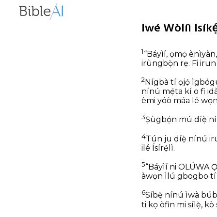
Ìwé Wòlíì Ísíkẹ
1
“Báyìí, ọmọ ènìyàn, m
irùngbọ̀n rẹ. Fi irun 
2
Nígbà tí ọjọ́ ìgbóg
nínú mẹ́ta kí o fi id
èmi yóò máa lé wọn
3
Ṣùgbọ́n mú díẹ̀ nínú
4
Tún ju díẹ̀ nínú iru
ilé Ísírẹ́lì.
5
“Báyìí ni OLÚWA Ọlọ
àwọn ìlú gbogbo tí o
6
Síbẹ̀ nínú ìwà búburú
ti kọ òfin mi sílẹ̀, kò