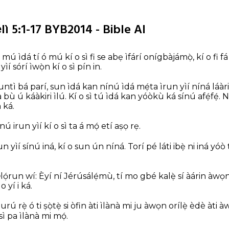
́lì 5:1-17 BYB2014 - Bible AI
ú ìdá tí ó mú kí o sì fi se abẹ ìfárí onígbàjámọ̀, kí o fi fá 
yìí sórí ìwọ̀n kí o sì pín in.
untì bá parí, sun ìdá kan nínú ìdá mẹ́ta ìrun yìí níná láàr
à bù ú káàkiri ìlú. Kí o sì tú ìdá kan yóòkù ká sínú afẹ́fẹ́. N
 ká.
 irun yìí kí o sì ta á mọ́ etí aṣọ rẹ.
n yìí sínú iná, kí o sun ún níná. Torí pé láti ibẹ̀ ni iná yóò
́run wí: Èyí ní Jérúsálẹ́mù, tí mo gbé kalẹ̀ sí àárin àwọn 
 yí i ká.
 rẹ̀ ó ti ṣọ̀tẹ̀ si òfin àti ìlànà mi ju àwọn orílẹ̀ èdè àti àwọ
 sì pa ìlànà mi mọ́.