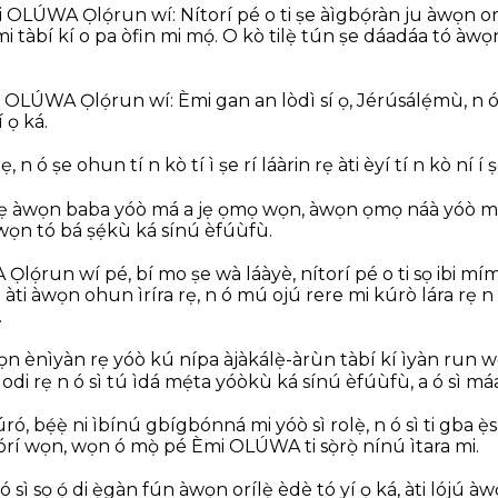
ni OLÚWA Ọlọ́run wí: Nítorí pé o ti ṣe àìgbọ́ràn ju àwọn oríl
à mi tàbí kí o pa òfin mi mọ́. O kò tilẹ̀ tún ṣe dáadáa tó àwọn
i OLÚWA Ọlọ́run wí: Èmi gan an lòdì sí ọ, Jérúsálẹ́mù, n ó s
 ọ ká.
ẹ, n ó ṣe ohun tí n kò tí ì ṣe rí láàrin rẹ àti èyí tí n kò ní í ṣ
 rẹ àwọn baba yóò má a jẹ ọmọ wọn, àwọn ọmọ náà yóò m
 àwọn tó bá ṣẹ́kù ká sínú èfúùfù.
lọ́run wí pé, bí mo ṣe wà láàyè, nítorí pé o ti sọ ibi mímọ
ti àwọn ohun ìríra rẹ, n ó mú ojú rere mi kúrò lára rẹ n k
.
n ènìyàn rẹ yóò kú nípa àjàkálẹ̀-àrùn tàbí kí ìyàn run wọ
 odi rẹ n ó sì tú ìdá mẹ́ta yóòkù ká sínú èfúùfù, a ó sì máa
ró, bẹ́ẹ̀ ni ìbínú gbígbónná mi yóò sì rolẹ̀, n ó sì ti gba ẹ
lórí wọn, wọn ó mọ̀ pé Èmi OLÚWA ti sọ̀rọ̀ nínú ìtara mi.
 ó sì sọ ọ́ di ẹ̀gàn fún àwọn orílẹ̀ èdè tó yí ọ ká, àti lójú à