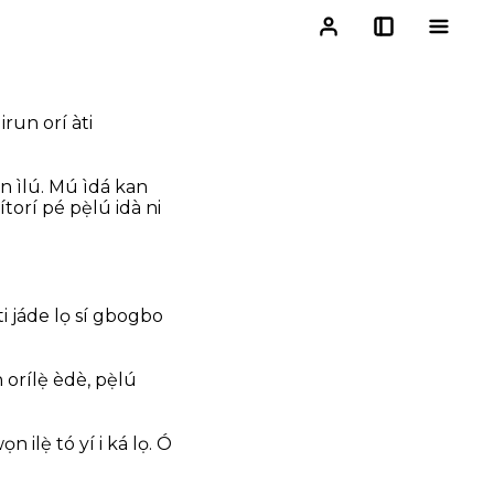
irun orí àti
in ìlú. Mú ìdá kan
ítorí pé pẹ̀lú idà ni
 ti jáde lọ sí gbogbo
orílẹ̀ èdè, pẹ̀lú
n ilẹ̀ tó yí i ká lọ. Ó