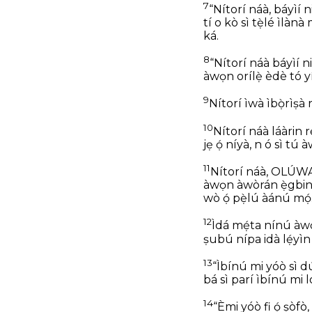
7
“Nítorí náà, báyìí 
tí o kò sì tẹ̀lé ìlàn
ká.
8
“Nítorí náà báyìí n
àwọn orílẹ̀ èdè tó yí
9
Nítorí ìwà ìbọ̀rìṣà r
10
Nítorí náà láàrin
jẹ ọ́ níyà, n ó sì tú
11
Nítorí náà, OLÚWA Ọ
àwọn àwòrán ẹ̀gbin à
wò ọ́ pẹ̀lú àánú mọ́
12
Ìdá mẹ́ta nínú àwọ
ṣubú nípa idà lẹ́yìn
13
“Ìbínú mi yóò sì dú
bá sì parí ìbínú mi 
14
“Èmi yóò fi ọ́ ṣòfò,