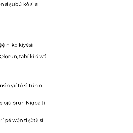
n si ṣubú
kò sì sí
́ẹ̀ ni kò kíyèsíi
Ọlọ́run, tàbí kí ó wá
nsìn yìí
tó sì tún ń
yẹ ojú ọ̀run
Nígbà tí
rí pé wọ́n ti ṣọ̀tẹ̀ sí