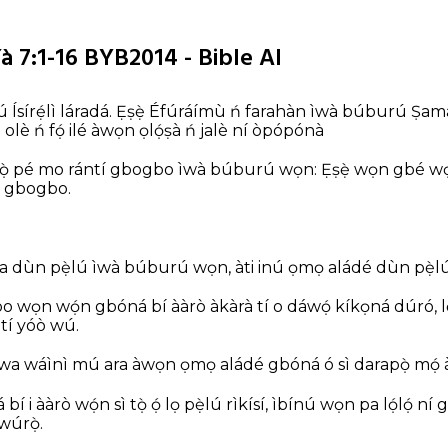
à 7:1-16 BYB2014 - Bible AI
Ísírẹ́lì láradá.
Ẹ̀ṣẹ̀ Éfúráímù ń farahàn
ìwà búburú Ṣamár
olè ń fọ́ ilé
àwọn ọlọ́ṣà ń jalè ní òpópónà
̀ pé
mo rántí gbogbo ìwà búburú wọn:
Ẹ̀ṣẹ̀ wọn gbé w
à gbogbo.
a dùn pẹ̀lú ìwà búburú wọn,
àti inú ọmọ aládé dùn pẹ̀lú
bo wọn
wọ́n gbóná bí ààrò àkàrà
tí o dáwọ́ kíkọná dúró, l
à tí yóò wú.
 wa
wáìnì mú ara àwọn ọmọ aládé gbóná
ó sì darapọ̀ mọ́
bí i ààrò
wọ́n sì tọ̀ ọ́ lọ pẹ̀lú rìkísí,
ìbínú wọn pa lọ́lọ́ ní
òwúrọ̀.