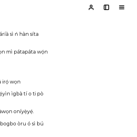
íà sì ń hàn síta
ọn mì pátapáta
wọ́n
 irọ́ wọn
ẹ́yìn
ìgbà tí o ti pò
 àwọn oníyẹ̀yẹ́.
 gbogbo òru
ó sì bú