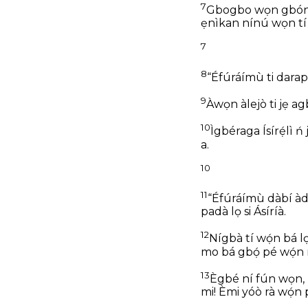
7
Gbogbo wọn gbóná
ẹnìkan nínú wọn tí 
7
8
“Éfúráímù ti darap
9
Àwọn àlejò ti jẹ ag
10
Ìgbéraga Ísírẹ́lì ń jẹ
a.
10
11
“Éfúráímù dàbí à
padà lọ si Ásíríà.
12
Nígbà tí wọ́n bá l
mo bá gbọ́ pé wọ́n r
13
Ègbé ní fún wọn,
mi!
Èmi yóò rà wọ́n 