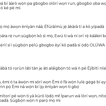
 bí ààrò
wọ́n pa gbogbo olórí wọn run,
gbogbo ọba wọ
ó ké pè mí.
ọ̀ mọ́ àwọn ènìyàn náà;
Éfúráímù jẹ́ àkàrà tí a kò yípadà
bára rẹ̀ run
ṣùgbọ́n kò sì mọ̀,
Ewú ti wà ní orí rẹ̀ káàkiri
bẹ
́rìí sí i
ṣùgbọ́n pẹ̀lú gbogbo èyí
kò padà sí ọ̀dọ̀ OLÚWA
dàbà
tó rọrùn láti tàn jẹ àti aláìgbọ́n
tó wá ń pé Éjíbítì nísi
ọ, èmi ó ta àwọ̀n mi sórí wọn
Èmi ó fà wọ́n lulẹ̀ gẹ́gẹ́ bí ẹ
ìn pọ̀
Èmi nà wọ́n bí ìjọ ènìyàn wọn ti gbọ́
nítorí pé wọ́n ti yà kúrò lọ́dọ̀ mi!
Ìparun wà lórí wọn,
níto
padà.
Ṣùgbọ́n wọ́n ń parọ́ mọ́ mi