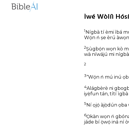
Ìwé Wòlíì Hósí
1
Nígbà tí èmi ìbá mú 
Wọ́n ń ṣe èrú
àwọn 
2
Ṣùgbọ́n wọn kò mọ
wà níwájú mi nígb
2
3
“Wọ́n ń mú inú ọb
4
Alágbèrè ni gbog
iyẹ̀fun tán, títí ìgb
5
Ní ọjọ́ àjọ̀dún ọba
6
Ọkàn wọn ń gbóná 
jáde bí ọ̀wọ́ iná ní 