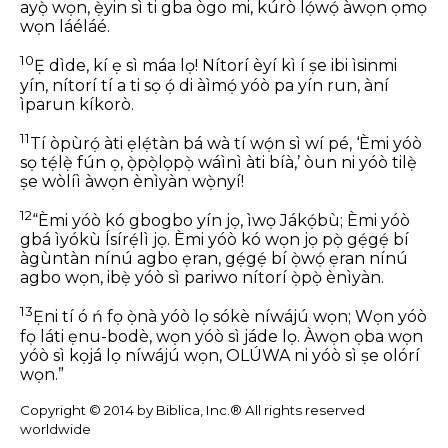
ayọ̀ wọn,
ẹ̀yin sì ti gba ògo mi,
kúrò lọ́wọ́ àwọn ọmọ
wọn láéláé.
10
Ẹ dìde, kí ẹ sì máa lọ!
Nítorí èyí kì í ṣe ibi ìsinmi
yín,
nítorí tí a ti sọ ọ́ di àìmọ́
yóò pa yín run,
àní
ìparun kíkorò.
11
Tí òpùrọ́ àti ẹlẹ́tàn bá wà tí wọ́n sì wí pé,
‘Èmi yóò
sọ tẹ́lẹ̀ fún ọ, ọ̀pọ̀lọpọ̀ wáìnì àti bíà,’
òun ni yóò tilẹ̀
ṣe wòlíì àwọn ènìyàn wọ̀nyí!
12
“Èmi yóò kó gbogbo yín jọ, ìwọ Jákọ́bù;
Èmi yóò
gbá ìyókù Ísírẹ́lì jọ.
Èmi yóò kó wọn jọ pọ̀ gẹ́gẹ́ bí
àgùntàn nínú agbo ẹran,
gẹ́gẹ́ bí ọ̀wọ́ ẹran nínú
agbo wọn,
ibẹ̀ yóò sì pariwo nítorí ọ̀pọ̀ ènìyàn.
13
Ẹni tí ó ń fọ ọ̀nà yóò lọ sókè níwájú wọn;
Wọn yóò
fọ láti ẹnu-bodè, wọn yóò sì jáde lọ.
Àwọn ọba wọn
yóò sì kọjá lọ níwájú wọn,
OLÚWA ni yóò sì ṣe olórí
wọn.”
Copyright © 2014 by Biblica, Inc.® All rights reserved
worldwide