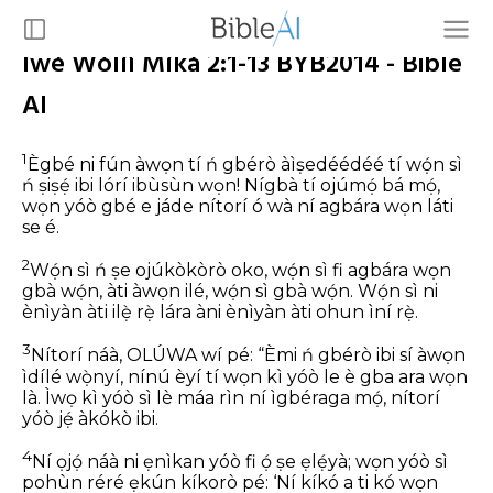
Ìwé Wòlíì Míkà 2:1-13 BYB2014 - Bible
AI
1
Ègbé ni fún àwọn tí ń gbérò àìṣedéédéé
tí wọ́n sì
ń ṣiṣẹ́ ibi lórí ibùsùn wọn!
Nígbà tí ojúmọ́ bá mọ́,
wọn yóò gbé e jáde
nítorí ó wà ní agbára wọn láti
se é.
2
Wọ́n sì ń ṣe ojúkòkòrò oko, wọ́n sì fi agbára wọn
gbà wọ́n,
àti àwọn ilé, wọ́n sì gbà wọ́n.
Wọ́n sì ni
ènìyàn àti ilẹ̀ rẹ̀ lára
àni ènìyàn àti ohun ìní rẹ̀.
3
Nítorí náà, OLÚWA wí pé:
“Èmi ń gbérò ibi sí àwọn
ìdílé wọ̀nyí,
nínú èyí tí wọn kì yóò le è gba ara wọn
là.
Ìwọ kì yóò sì lè máa rìn ní ìgbéraga mọ́,
nítorí
yóò jẹ́ àkókò ibi.
4
Ní ọjọ́ náà ni ẹnìkan yóò fi ọ́ ṣe ẹlẹ́yà;
wọn yóò sì
pohùn réré ẹkún kíkorò pé:
‘Ní kíkó a ti kó wọn