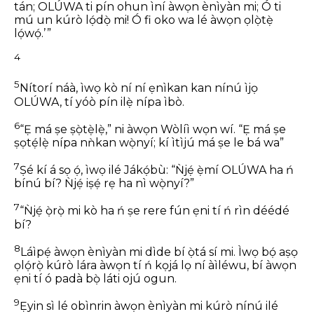
tán;
OLÚWA ti pín ohun ìní àwọn ènìyàn mi;
Ó ti
mú un kúrò lọ́dọ̀ mi!
Ó fi oko wa lé àwọn ọlọ̀tẹ̀
lọ́wọ́.’ ”
4
5
Nítorí náà, ìwọ kò ní ní ẹnìkan kan nínú ìjọ
OLÚWA,
tí yóò pín ilẹ̀ nípa ìbò.
6
“Ẹ má ṣe ṣọ̀tẹ̀lẹ̀,” ni àwọn Wòlíì wọn wí.
“Ẹ má ṣe
ṣọtẹ́lẹ̀ nípa nǹkan wọ̀nyí;
kí ìtìjú má ṣe le bá wa”
7
Ṣé kí á sọ ọ́, ìwọ ilé Jákọ́bù:
“Ǹjẹ́ ẹ̀mí OLÚWA ha ń
bínú bí?
Ǹjẹ́ iṣẹ́ rẹ ha nì wọ̀nyí?”
7
“Ǹjẹ́ ọ̀rọ̀ mi kò ha ń ṣe rere
fún ẹni tí ń rìn déédé
bí?
8
Láìpẹ́ àwọn ènìyàn mi dìde
bí ọ̀tá sí mi.
Ìwọ bọ́ aṣọ
ọlọ́rọ̀
kúrò lára àwọn tí ń kọjá lọ ní àìléwu,
bí àwọn
ẹni tí ó padà bọ̀ láti ojú ogun.
9
Ẹ̀yin sì lé obìnrin àwọn ènìyàn mi
kúrò nínú ilé