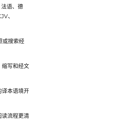
、法语、德
JV、
对照或搜索经
、缩写和经文
的译本语境开
阅读流程更清