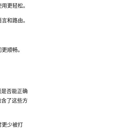
使用更轻松。
语言和路由。
。
问更顺畅。
题是否能正确
包含了这些方
时更少被打