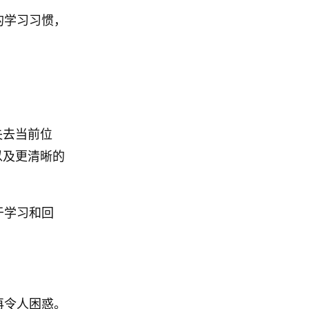
泛的学习习惯，
失去当前位
以及更清晰的
于学习和回
再令人困惑。