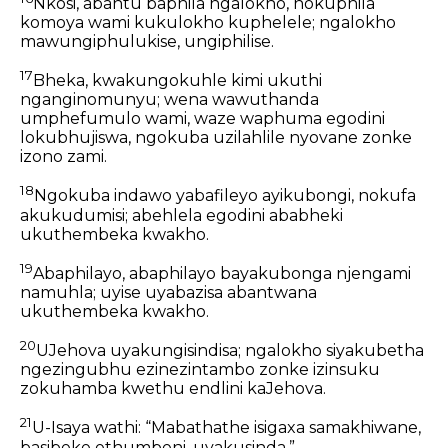
Nkosi, abantu baphila ngalokho, nokuphila
komoya wami kukulokho kuphelele; ngalokho
mawungiphulukise, ungiphilise.
17
Bheka, kwakungokuhle kimi ukuthi
nganginomunyu; wena wawuthanda
umphefumulo wami, waze waphuma egodini
lokubhujiswa, ngokuba uzilahlile nyovane zonke
izono zami.
18
Ngokuba indawo yabafileyo ayikubongi, nokufa
akukudumisi; abehlela egodini ababheki
ukuthembeka kwakho.
19
Abaphilayo, abaphilayo bayakubonga njengami
namuhla; uyise uyabazisa abantwana
ukuthembeka kwakho.
20
UJehova uyakungisindisa; ngalokho siyakubetha
ngezingubhu ezinezintambo zonke izinsuku
zokuhamba kwethu endlini kaJehova.
21
U-Isaya wathi: “Mabathathe isigaxa samakhiwane,
basibeke ethumbeni, uyakusinda.”