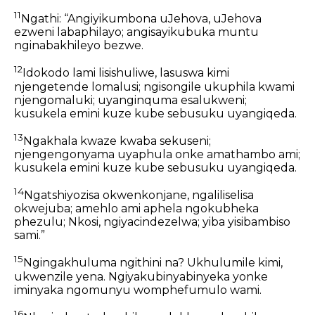
11
Ngathi: “Angiyikumbona uJehova, uJehova
ezweni labaphilayo; angisayikubuka muntu
nginabakhileyo bezwe.
12
Idokodo lami lisishuliwe, lasuswa kimi
njengetende lomalusi; ngisongile ukuphila kwami
njengomaluki; uyanginquma esalukweni;
kusukela emini kuze kube sebusuku uyangiqeda.
13
Ngakhala kwaze kwaba sekuseni;
njengengonyama uyaphula onke amathambo ami;
kusukela emini kuze kube sebusuku uyangiqeda.
14
Ngatshiyozisa okwenkonjane, ngaliliselisa
okwejuba; amehlo ami aphela ngokubheka
phezulu; Nkosi, ngiyacindezelwa; yiba yisibambiso
sami.”
15
Ngingakhuluma ngithini na? Ukhulumile kimi,
ukwenzile yena. Ngiyakubinyabinyeka yonke
iminyaka ngomunyu womphefumulo wami.
16