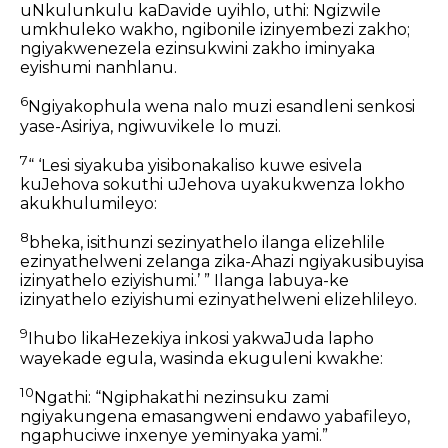
uNkulunkulu kaDavide uyihlo, uthi: Ngizwile
umkhuleko wakho, ngibonile izinyembezi zakho;
ngiyakwenezela ezinsukwini zakho iminyaka
eyishumi nanhlanu.
6
Ngiyakophula wena nalo muzi esandleni senkosi
yase-Asiriya, ngiwuvikele lo muzi.
7
“ ‘Lesi siyakuba yisibonakaliso kuwe esivela
kuJehova sokuthi uJehova uyakukwenza lokho
akukhulumileyo:
8
bheka, isithunzi sezinyathelo ilanga elizehlile
ezinyathelweni zelanga zika-Ahazi ngiyakusibuyisa
izinyathelo eziyishumi.’ ” Ilanga labuya-ke
izinyathelo eziyishumi ezinyathelweni elizehlileyo.
9
Ihubo likaHezekiya inkosi yakwaJuda lapho
wayekade egula, wasinda ekuguleni kwakhe:
10
Ngathi: “Ngiphakathi nezinsuku zami
ngiyakungena emasangweni endawo yabafileyo,
ngaphuciwe inxenye yeminyaka yami.”