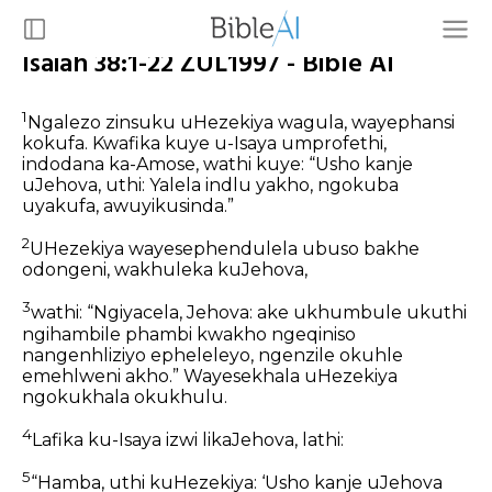
Isaiah 38:1-22 ZUL1997 - Bible AI
1
Ngalezo zinsuku uHezekiya wagula, wayephansi
kokufa. Kwafika kuye u-Isaya umprofethi,
indodana ka-Amose, wathi kuye: “Usho kanje
uJehova, uthi: Yalela indlu yakho, ngokuba
uyakufa, awuyikusinda.”
2
UHezekiya wayesephendulela ubuso bakhe
odongeni, wakhuleka kuJehova,
3
wathi: “Ngiyacela, Jehova: ake ukhumbule ukuthi
ngihambile phambi kwakho ngeqiniso
nangenhliziyo epheleleyo, ngenzile okuhle
emehlweni akho.” Wayesekhala uHezekiya
ngokukhala okukhulu.
4
Lafika ku-Isaya izwi likaJehova, lathi:
5
“Hamba, uthi kuHezekiya: ‘Usho kanje uJehova