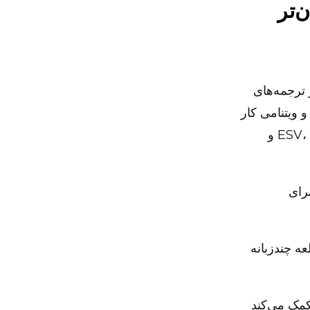
‌تر
ترجمه‌های
 ویتنامی کار
کردیم؛ از جمله ارجاع‌هایی به ESV، KJV، NASB، ASV، LSG، LUT، CUV، HFA و
را برای
عه چندزبانه
کمک می‌کند