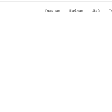
Главная
Библия
Дай
Т