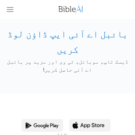
بائبل اے آئی ایپ ڈاؤن لوڈ
کریں
ڈیسک ٹاپ، موبائل، ٹی وی اور مزید پر بائبل
اے آئی حاصل کریں!