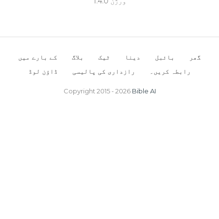
ورژن 1.4.0
گھر
بائبل
دینا
ٹیک
بلاگ
کے بارے میں
رابطہ کریں۔
رازداری کی پالیسی
ڈاؤن لوڈ
Copyright 2015 -
2026
Bible AI