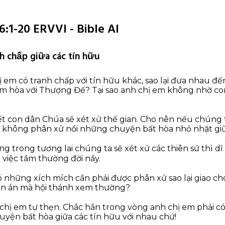
6:1-20 ERVVI - Bible AI
h chấp giữa các tín hữu
hị em có tranh chấp với tín hữu khác, sao lại đưa nhau đ
àm hòa với Thượng Đế? Tại sao anh chị em không nhờ c
t con dân Chúa sẽ xét xử thế gian. Cho nên nếu chúng t
lại không phân xử nổi những chuyện bất hòa nhỏ nhặt gi
ng trong tương lai chúng ta sẽ xét xử các thiên sứ thì d
việc tầm thường đời nầy.
 những xích mích cần phải được phân xử sao lại giao c
an án mà hội thánh xem thường?
 chị em tự thẹn. Chắc hẳn trong vòng anh chị em phải c
uyện bất hòa giữa các tín hữu với nhau chứ!