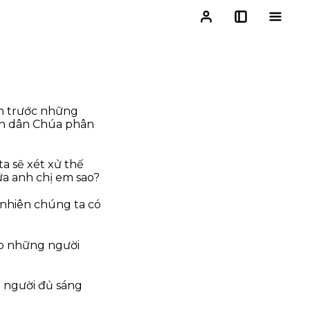
ến trước những
on dân Chúa phân
a sẽ xét xử thế
ữa anh chị em sao?
ĩ nhiên chúng ta có
ho những người
ó người đủ sáng