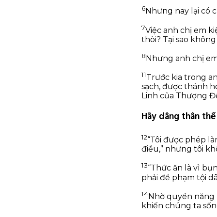
6
Nhưng nay lại có 
7
Việc anh chị em ki
thòi? Tại sao khôn
8
Nhưng anh chị em 
11
Trước kia trong a
sạch, được thánh h
Linh của Thượng Đ
Hãy dâng thân thể
12
“Tôi được phép là
điều,” nhưng tôi kh
13
“Thức ăn là vì bụ
phải để phạm tội d
14
Nhờ quyền năng N
khiến chúng ta sống