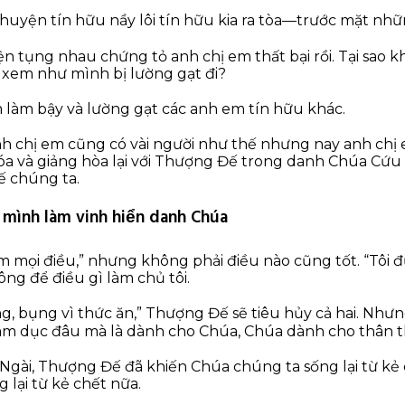
chuyện tín hữu nầy lôi tín hữu kia ra tòa—trước mặt nhữ
ện tụng nhau chứng tỏ anh chị em thất bại rồi. Tại sao k
g xem như mình bị lường gạt đi?
làm bậy và lường gạt các anh em tín hữu khác.
nh chị em cũng có vài người như thế nhưng nay anh chị
óa và giảng hòa lại với Thượng Đế trong danh Chúa Cứu
ế chúng ta.
 mình làm vinh hiển danh Chúa
m mọi điều,” nhưng không phải điều nào cũng tốt. “Tôi
ông để điều gì làm chủ tôi.
ng, bụng vì thức ăn,” Thượng Đế sẽ tiêu hủy cả hai. Nh
âm dục đâu mà là dành cho Chúa, Chúa dành cho thân t
gài, Thượng Đế đã khiến Chúa chúng ta sống lại từ kẻ 
 lại từ kẻ chết nữa.