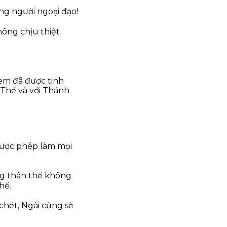
ng người ngoại đạo!
hông chịu thiệt
 em đã được tinh
 Thế và với Thánh
 được phép làm mọi
ưng thân thể không
hể.
chết, Ngài cũng sẽ