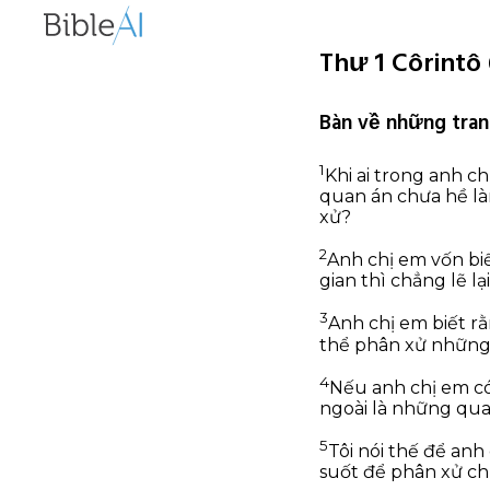
Thư 1 Côrintô 
Bàn về những tran
1
Khi ai trong anh c
quan án chưa hề l
xử?
2
Anh chị em vốn biế
gian thì chẳng lẽ 
3
Anh chị em biết rằ
thể phân xử những 
4
Nếu anh chị em có
ngoài là những qu
5
Tôi nói thế để anh
suốt để phân xử ch