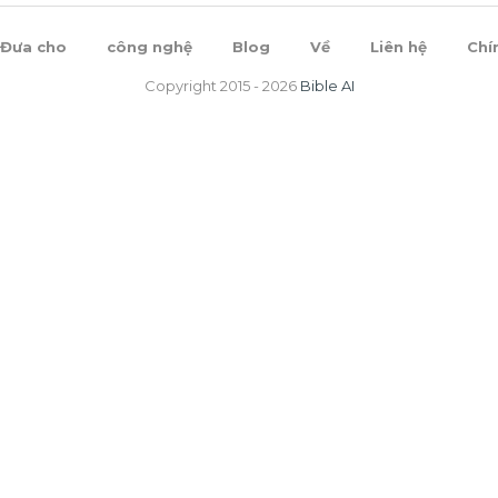
Đưa cho
công nghệ
Blog
Về
Liên hệ
Chí
Copyright 2015 -
2026
Bible AI