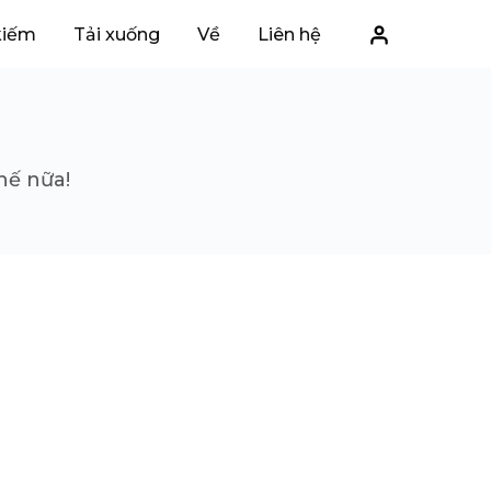
kiếm
Tải xuống
Về
Liên hệ
I
hế nữa!