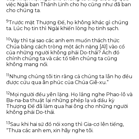
việc Ngài ban Thánh Linh cho họ cũng như đã ban
cho chúng ta.
9
Trước mặt Thượng Đế, họ không khác gì chúng
ta. Lúc họ tin thì Ngài khiến lòng họ tinh sạch.
10
Vậy thì tại sao các anh em muốn thách thức
Chúa bằng cách tròng một ách nặng
[A1]
vào cổ
của những người không phải Do-thái? Ách đó
chính chúng ta và các tổ tiên chúng ta cũng
không mang nổi.
11
Nhưng chúng tôi tin rằng cả chúng ta lẫn họ đều
được cứu qua ân phúc của Chúa Giê-xu.”
12
Mọi người đều yên lặng. Họ lắng nghe Phao-lô và
Ba-na-ba thuật lại những phép lạ và dấu kỳ
Thượng Đế đã làm qua hai ông cho những người
không phải Do-thái.
13
Sau khi hai sứ đồ nói xong thì Gia-cơ lên tiếng,
“Thưa các anh em, xin hãy nghe tôi.