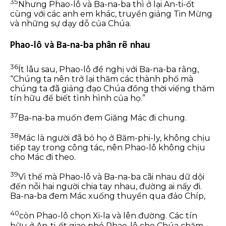
35
Nhưng Phao-lô và Ba-na-ba thì ở lại An-ti-ốt
cùng với các anh em khác, truyền giảng Tin Mừng
và những sự dạy dỗ của Chúa.
Phao-lô và Ba-na-ba phân rẽ nhau
36
Ít lâu sau, Phao-lô đề nghị với Ba-na-ba rằng,
“Chúng ta nên trở lại thăm các thành phố mà
chúng ta đã giảng đạo Chúa đồng thời viếng thăm
tín hữu để biết tình hình của họ.”
37
Ba-na-ba muốn đem Giăng Mác đi chung.
38
Mác là người đã bỏ họ ở Băm-phi-ly, không chịu
tiếp tay trong công tác, nên Phao-lô không chịu
cho Mác đi theo.
39
Vì thế mà Phao-lô và Ba-na-ba cãi nhau dữ dội
đến nỗi hai người chia tay nhau, đường ai nấy đi.
Ba-na-ba đem Mác xuống thuyền qua đảo Chíp,
40
còn Phao-lô chọn Xi-la và lên đường. Các tín
hữu ở An-ti-ốt giao phó Phao-lô cho Chúa chăm