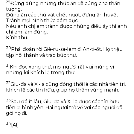
29
Đừng dùng những thức ăn đã cúng cho thần
tượng.
Đừng ăn các thú vật chết ngột, đừng ăn huyết.
Tránh mọi hình thức dâm dục.
Nếu anh chị em tránh được những điều ấy thì anh
chị em làm đúng.
Kính thư.
30
Phái đoàn rời Giê-ru-sa-lem đi An-ti-ốt. Họ triệu
tập hội thánh và trao bức thư.
31
Khi đọc xong thư, mọi người rất vui mừng vì
những lời khích lệ trong thư.
32
Giu-đa và Xi-la cũng đồng thời là các nhà tiên tri,
khích lệ các tín hữu, giúp họ thêm vững mạnh.
33
Sau đó ít lâu, Giu-đa và Xi-la được các tín hữu
tiễn đi bình yên. Hai người trở về với các người đã
gởi họ đi.
34
[A1]