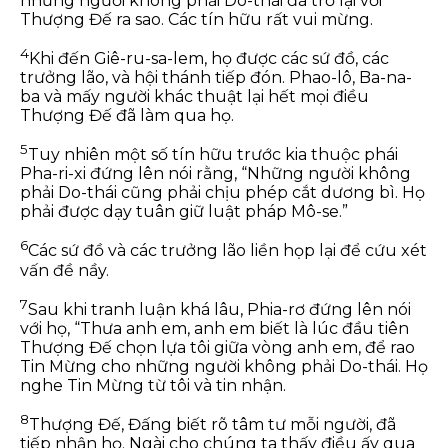
những người không phải Do-thái đã trở lại với
Thượng Đế ra sao. Các tín hữu rất vui mừng.
4
Khi đến Giê-ru-sa-lem, họ được các sứ đồ, các
trưởng lão, và hội thánh tiếp đón. Phao-lô, Ba-na-
ba và mấy người khác thuật lại hết mọi điều
Thượng Đế đã làm qua họ.
5
Tuy nhiên một số tín hữu trước kia thuộc phái
Pha-ri-xi đứng lên nói rằng, “Những người không
phải Do-thái cũng phải chịu phép cắt dương bì. Họ
phải được dạy tuân giữ luật pháp Mô-se.”
6
Các sứ đồ và các trưởng lão liền họp lại để cứu xét
vấn đề nầy.
7
Sau khi tranh luận khá lâu, Phia-rơ đứng lên nói
với họ, “Thưa anh em, anh em biết là lúc đầu tiên
Thượng Đế chọn lựa tôi giữa vòng anh em, để rao
Tin Mừng cho những người không phải Do-thái. Họ
nghe Tin Mừng từ tôi và tin nhận.
8
Thượng Đế, Đấng biết rõ tâm tư mỗi người, đã
tiếp nhận họ. Ngài cho chúng ta thấy điều ấy qua