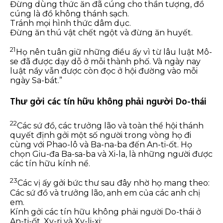
Đừng dùng thức ăn đã cúng cho thần tượng, đồ
cúng là đồ không thánh sạch.
Tránh mọi hình thức dâm dục.
Đừng ăn thú vật chết ngột và đừng ăn huyết.
21
Họ nên tuân giữ những điều ấy vì từ lâu luật Mô-
se đã được dạy dỗ ở mỗi thành phố. Và ngày nay
luật nầy vẫn được còn đọc ở hội đường vào mỗi
ngày Sa-bát.”
Thư gởi các tín hữu không phải người Do-thái
22
Các sứ đồ, các trưởng lão và toàn thể hội thánh
quyết định gởi một số người trong vòng họ đi
cùng với Phao-lô và Ba-na-ba đến An-ti-ốt. Họ
chọn Giu-đa Ba-sa-ba và Xi-la, là những người được
các tín hữu kính nể.
23
Các vị ấy gởi bức thư sau đây nhờ họ mang theo:
Các sứ đồ và trưởng lão, anh em của các anh chị
em.
Kính gởi các tín hữu không phải người Do-thái ở
An-ti-ốt, Xy-ri và Xy-li-xi: