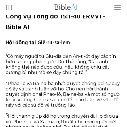
Công vụ Tông đồ 15:1-40 ERVVI -
Bible AI
Hội đồng tại Giê-ru-sa-lem
1
Có mấy người từ Giu-đia đến An-ti-ốt dạy các tín
hữu không phải người Do-thái rằng, “Các anh
không thể nào được cứu, nếu không chịu cắt
dương bì như Mô-se dạy chúng tôi.”
2
Phao-lô và Ba-na-ba nhất quyết chống đối sự dạy
dỗ ấy và tranh luận với họ. Cho nên hội thánh
quyết định phái Phao-lô, Ba-na-ba và một số người
khác xuống Giê-ru-sa-lem để thảo luận về vấn đề
nầy với các sứ đồ và trưởng lão.
3
Hội thánh giúp đỡ họ trong chuyến đi. Họ đi qua
xứ Phê-ni-xi và Xa-ma-ri, thuật cho mọi người biết