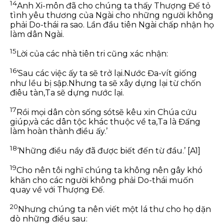
14
Anh Xi-môn đã cho chúng ta thấy Thượng Đế tỏ
tình yêu thương của Ngài cho những người không
phải Do-thái ra sao. Lần đầu tiên Ngài chấp nhận họ
làm dân Ngài.
15
Lời của các nhà tiên tri cũng xác nhận:
16
‘Sau các việc ấy ta sẽ trở lại.
Nước Đa-vít giống
như lều bị sập.
Nhưng ta sẽ xây dựng lại từ chốn
điêu tàn,
Ta sẽ dựng nước lại.
17
Rồi mọi dân còn sống sót
sẽ kêu xin Chúa cứu
giúp,
và các dân tộc khác thuộc về ta,
Ta là Đấng
làm hoàn thành điều ấy.’
18
‘Những điều nầy đã được biết đến từ đầu.’
[A1]
19
Cho nên tôi nghĩ chúng ta không nên gây khó
khăn cho các người không phải Do-thái muốn
quay về với Thượng Đế.
20
Nhưng chúng ta nên viết một lá thư cho họ dặn
dò những điều sau: