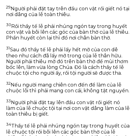
29
Người phải đặt tay trên đầu con vật rồi giết nó tại
nơi dâng của lễ toàn thiêu.
30
Rồi thầy tế lễ phải nhúng ngón tay trong huyết
con vật và bôi lên các góc của bàn thờ của lễ thiêu.
Phần huyết còn lại thì đổ nơi chân bàn thờ.
31
Sau đó thầy tế lễ phải lấy hết mỡ của con dê
theo như cách đã lấy mỡ trong của lễ thân hữu.
Người phải thiêu mỡ đó trên bàn thờ để mùi thơm
bốc lên, làm vừa lòng Chúa. Đó là cách thầy tế lễ
chuộc tội cho người ấy, rồi tội người sẽ được tha.
32
Nếu người mang chiên con đến để làm của lễ
chuộc lỗi thì phải mang con cái, không tật nguyền.
33
Người phải đặt tay lên đầu con vật rồi giết nó
làm của lễ chuộc tội tại nơi con vật dâng làm của lễ
toàn thiêu bị giết.
34
Thầy tế lễ phải nhúng ngón tay trong huyết của
lễ chuộc tội rồi bôi lên các góc bàn thờ của lễ