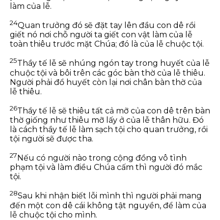
làm của lễ.
24
Quan trưởng đó sẽ đặt tay lên đầu con dê rồi
giết nó nơi chỗ người ta giết con vật làm của lễ
toàn thiêu trước mặt Chúa; đó là của lễ chuộc tội.
25
Thầy tế lễ sẽ nhúng ngón tay trong huyết của lễ
chuộc tội và bôi trên các góc bàn thờ của lễ thiêu.
Người phải đổ huyết còn lại nơi chân bàn thờ của
lễ thiêu.
26
Thầy tế lễ sẽ thiêu tất cả mỡ của con dê trên bàn
thờ giống như thiêu mỡ lấy ở của lễ thân hữu. Đó
là cách thầy tế lễ làm sạch tội cho quan trưởng, rồi
tội người sẽ được tha.
27
Nếu có người nào trong cộng đồng vô tình
phạm tội và làm điều Chúa cấm thì người đó mắc
tội.
28
Sau khi nhận biết lỗi mình thì người phải mang
đến một con dê cái không tật nguyền, để làm của
lễ chuộc tội cho mình.