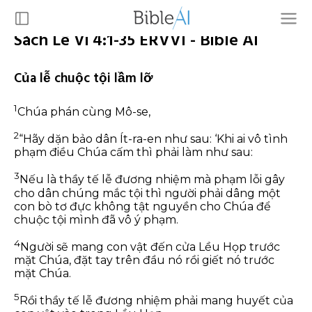
Sách Lê Vi 4:1-35 ERVVI - Bible AI
Của lễ chuộc tội lầm lỡ
1
Chúa phán cùng Mô-se,
2
“Hãy dặn bảo dân Ít-ra-en như sau: ‘Khi ai vô tình
phạm điều Chúa cấm thì phải làm như sau:
3
Nếu là thầy tế lễ đương nhiệm mà phạm lỗi gây
cho dân chúng mắc tội thì người phải dâng một
con bò tơ đực không tật nguyền cho Chúa để
chuộc tội mình đã vô ý phạm.
4
Người sẽ mang con vật đến cửa Lều Họp trước
mặt Chúa, đặt tay trên đầu nó rồi giết nó trước
mặt Chúa.
5
Rồi thầy tế lễ đương nhiệm phải mang huyết của