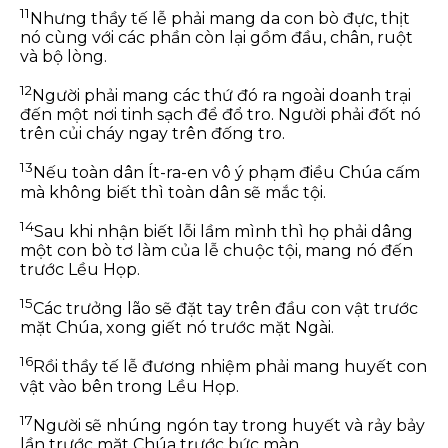
11
Nhưng thầy tế lễ phải mang da con bò đực, thịt
nó cùng với các phần còn lại gồm đầu, chân, ruột
và bộ lòng.
12
Người phải mang các thứ đó ra ngoài doanh trại
đến một nơi tinh sạch để đổ tro. Người phải đốt nó
trên củi cháy ngay trên đống tro.
13
Nếu toàn dân Ít-ra-en vô ý phạm điều Chúa cấm
mà không biết thì toàn dân sẽ mắc tội.
14
Sau khi nhận biết lỗi lầm mình thì họ phải dâng
một con bò tơ làm của lễ chuộc tội, mang nó đến
trước Lều Họp.
15
Các trưởng lão sẽ đặt tay trên đầu con vật trước
mặt Chúa, xong giết nó trước mặt Ngài.
16
Rồi thầy tế lễ đương nhiệm phải mang huyết con
vật vào bên trong Lều Họp.
17
Người sẽ nhúng ngón tay trong huyết và rảy bảy
lần trước mặt Chúa trước bức màn.