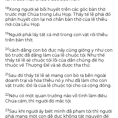
18
Xong người sẽ bôi huyết trên các góc bàn thờ
trước mặt Chúa trong Lều Họp. Thầy tế lễ phải đổ
phần huyết còn lại nơi chân bàn thờ của lễ thiêu
nơi cửa Lều Họp.
19
Người phải lấy tất cả mỡ trong con vật rồi thiêu
trên bàn thờ;
20
cách dâng con bò đực nầy cũng giống y như con
bò trước đã dâng làm của lễ chuộc tội. Như thế
thầy tế lễ sẽ chuộc tội lỗi của dân chúng để họ
thuộc về Thượng Đế và sẽ được tha thứ.
21
Sau đó thầy tế lễ sẽ mang con bò ra bên ngoài
doanh trại và hỏa thiêu nó y như đã làm cho con
vật trước. Đó là của lễ chuộc tội cho cả cộng đồng.
22
Nếu có một quan trưởng nào vô tình làm điều
Chúa cấm, thì người đó mắc tội.
23
Sau khi người ấy biết mình đã phạm tội thì người
phải mang một con dê đực không tật nguyền để