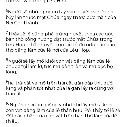
con vật vào trong Lều Họp.
6
Người sẽ nhúng ngón tay vào huyết và rưới nó
bảy lần trước mặt Chúa ngay trước bức màn của
Nơi Chí Thánh.
7
Thầy tế lễ cũng phải dùng huyết thoa các góc
bàn thờ xông hương đặt trước mặt Chúa trong
Lều Họp. Phần huyết còn lại thì đổ nơi chân bàn
thờ dâng làm của lễ nơi cửa Lều Họp.
8
Người sẽ lấy mỡ khỏi con vật dâng làm của lễ
chuộc tội lầm lỡ, tức mỡ bên trên và mỡ bọc bộ
lòng,
9
hai trái cật và mỡ trên trái cật gần bắp thịt dưới
lưng và phần tốt nhất của lá gan lấy ra cùng với
trái cật.
10
Người phải làm giống y như khi lấy mỡ ra khỏi
con vật dâng làm của lễ thân hữu. Rồi thầy tế lễ sẽ
đốt các phần của con vật trên bàn thờ làm của lễ
thiêu.