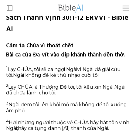
Sách Thánh Vịnh 30:1-12 ERVVI - Bible
AI
Cảm tạ Chúa vì thoát chết
Bài ca của Đa-vít vào dịp khánh thành đền thờ.
1
Lạy CHÚA, tôi sẽ ca ngợi Ngài
vì Ngài đã giải cứu
tôi.
Ngài không để kẻ thù nhạo cười tôi.
2
Lạy CHÚA là Thượng Đế tôi, tôi kêu xin Ngài,
Ngài
đã chữa lành cho tôi.
3
Ngài đem tôi lên khỏi mồ mả;
không để tôi xuống
âm phủ.
4
Hỡi những người thuộc về CHÚA hãy hát tôn vinh
Ngài;
hãy ca tụng danh
[A1]
thánh của Ngài.