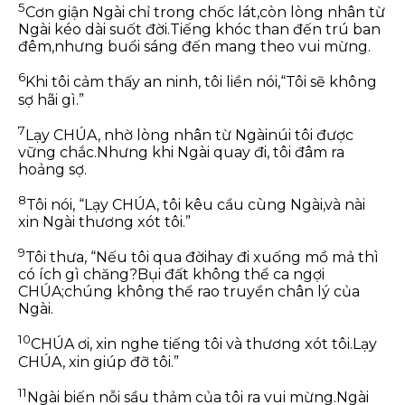
5
Cơn giận Ngài chỉ trong chốc lát,
còn lòng nhân từ
Ngài kéo dài suốt đời.
Tiếng khóc than đến trú ban
đêm,
nhưng buổi sáng đến mang theo vui mừng.
6
Khi tôi cảm thấy an ninh, tôi liền nói,
“Tôi sẽ không
sợ hãi gì.”
7
Lạy CHÚA, nhờ lòng nhân từ Ngài
núi tôi được
vững chắc.
Nhưng khi Ngài quay đi, tôi đâm ra
hoảng sợ.
8
Tôi nói, “Lạy CHÚA, tôi kêu cầu cùng Ngài,
và nài
xin Ngài thương xót tôi.”
9
Tôi thưa, “Nếu tôi qua đời
hay đi xuống mồ mả thì
có ích gì chăng?
Bụi đất không thể ca ngợi
CHÚA;
chúng không thể rao truyền chân lý của
Ngài.
10
CHÚA ơi, xin nghe tiếng tôi và thương xót tôi.
Lạy
CHÚA, xin giúp đỡ tôi.”
11
Ngài biến nỗi sầu thảm của tôi ra vui mừng.
Ngài